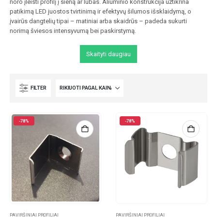
noro įleisti profilį į sieną ar lubas. Aliuminio konstrukcija užtikrina
patikimą LED juostos tvirtinimą ir efektyvų šilumos išsklaidymą, o
įvairūs dangtelių tipai – matiniai arba skaidrūs – padeda sukurti
norimą šviesos intensyvumą bei paskirstymą.
Skaityti daugiau
FILTER
-78%
-78%
PAVIRŠINIAI PROFILIAI
PAVIRŠINIAI PROFILIAI