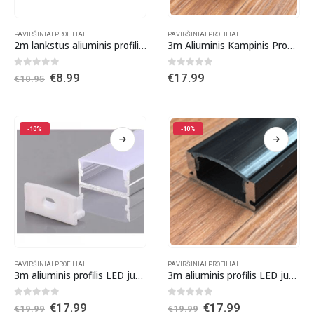
PAVIRŠINIAI PROFILIAI
PAVIRŠINIAI PROFILIAI
2m lankstus aliuminis profilis LED juostai su dangteliu
3m Aliuminis Kampinis Profilis LED juostai JUODAS Komplektas
0
out of 5
0
out of 5
Original
Current
€
8.99
€
17.99
€
10.95
price
price
was:
is:
€10.95.
€8.99.
-10%
-10%
PAVIRŠINIAI PROFILIAI
PAVIRŠINIAI PROFILIAI
3m aliuminis profilis LED juostai su dangteliu ir antgaliais
3m aliuminis profilis LED juostai su dangteliu ir antgaliais Juodas
0
out of 5
0
out of 5
Original
Current
Original
Current
€
17.99
€
17.99
€
19.99
€
19.99