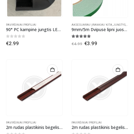
PAVIRŠINIAI PROFILIAI
AKSESUARAI/ ĮRANKIAI/ KITA
,
JUNGTYS, LAIDAI LED JUOSTOMS
90° PC kampinė jungtis LED juostos kampiniam profiliui Juoda
9mm/5m Dvipusė lipni juosta LED profiliui
0
out of 5
5.00
out of 5
Original
Current
€
2.99
€
3.99
€
4.99
price
price
was:
is:
€4.99.
€3.99.
PAVIRŠINIAI PROFILIAI
PAVIRŠINIAI PROFILIAI
2m rudas plastikinis bėgelis su matiniu dangteliu
2m rudas plastikinis bėgelis su skaidriu dangteliu