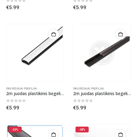
0
out of 5
0
out of 5
€
5.99
€
5.99
PAVIRŠINIAI PROFILIAI
PAVIRŠINIAI PROFILIAI
2m juodas plastikinis bėgelis su matiniu dangteliu
2m juodas plastikinis bėgelis su skaidriu dangteliu
0
out of 5
0
out of 5
€
5.99
€
5.99
-53%
-38%