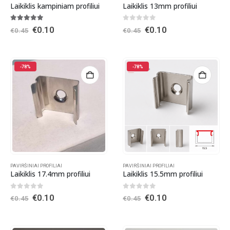
Laikiklis kampiniam profiliui
Laikiklis 13mm profiliui
5.00
out of 5
0
out of 5
Original
Current
Original
Current
€
0.10
€
0.10
€
0.45
€
0.45
price
price
price
price
was:
is:
was:
is:
€0.45.
€0.10.
€0.45.
€0.10.
-78%
-78%
PAVIRŠINIAI PROFILIAI
PAVIRŠINIAI PROFILIAI
Laikiklis 17.4mm profiliui
Laikiklis 15.5mm profiliui
0
out of 5
0
out of 5
Original
Current
Original
Current
€
0.10
€
0.10
€
0.45
€
0.45
price
price
price
price
was:
is:
was:
is:
€0.45.
€0.10.
€0.45.
€0.10.