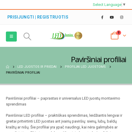
Select Language
▼
PRISIJUNGTI | REGISTRUOTIS
0
Paviršiniai profiliai
LED JUOSTOS IR PRIEDAI
PROFILIAI LED JUOSTOMS
PAVIRŠINIAI PROFILIAI
Paviršiniai profiliai – paprastas ir universalus LED juostų montavimo
sprendimas
Paviršiniai LED profiliai – praktiškas sprendimas, leidžiantis lengvai ir
greitai pritvirtinti LED juostas ant įvairių paviršių: sienų, lubų, baldų
kraštų ar nišų. Šie profiliai yra ypač naudingi, kai nėra galimybės ar