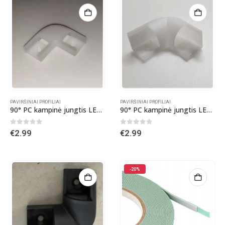
PAVIRŠINIAI PROFILIAI
PAVIRŠINIAI PROFILIAI
90° PC kampinė jungtis LED juostos profiliui
90° PC kampinė jungtis LED jusotos kampiniam profiliui
0
out of 5
0
out of 5
€
2.99
€
2.99
-20%