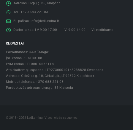
Adresas:
Liepų g. 85, Klaipėda
Tel.:
+370 683 221 03
El. paštas:
info@ledlumina.lt
Darbo laikas:
I-V 9:00-17:00_____VI 9:00-14:00____VII nedirbame
REKVIZITAI
Pavadinimas: UAB “Alaga”
Įm. kodas: 304130108
PVM kodas: LT100010686114
Atsiskaitomoji sąskaita: LT927300010145238828 Swedbank
Adresas: Geležies g. 10, Girkalių k., LT-92372 Klaipėdos r.
Mobilus telefonas: +370 683 221 03
Parduotuvės adresas: Liepų g. 85 Klaipėda
© 2018 - 2023 LedLumina. Visos teisės saugomos.