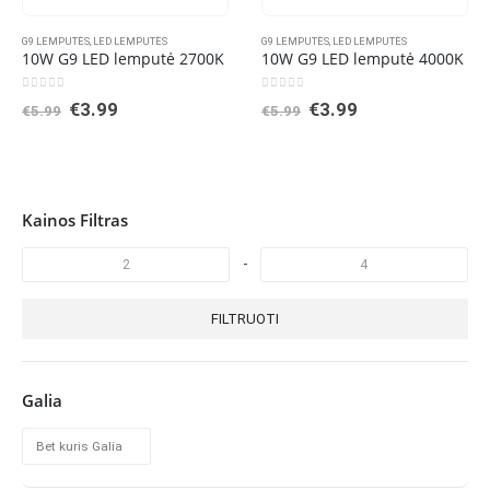
G9 LEMPUTĖS
,
LED LEMPUTĖS
G9 LEMPUTĖS
,
LED LEMPUTĖS
10W G9 LED lemputė 2700K
10W G9 LED lemputė 4000K
0
out of 5
0
out of 5
Original
Current
Original
Current
€
3.99
€
3.99
€
5.99
€
5.99
price
price
price
price
was:
is:
was:
is:
€5.99.
€3.99.
€5.99.
€3.99.
Kainos Filtras
-
FILTRUOTI
Galia