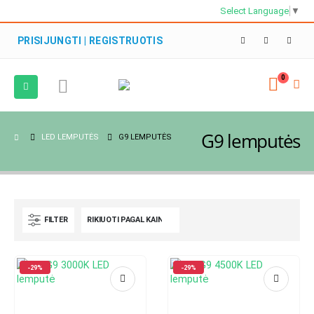
Select Language
▼
PRISIJUNGTI | REGISTRUOTIS
0
G9 lemputės
LED LEMPUTĖS
G9 LEMPUTĖS
FILTER
-29%
-29%