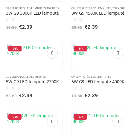
G9 LEMPUTĖS
,
LED LEMPUTĖS
,
TOP PERKAMIAUSIOS PREKĖS
G9 LEMPUTĖS
,
LED LEMPUTĖS
,
TOP PERKAMIAUSIOS PREKĖS
3W G9 3000K LED lemputė
3W G9 4500K LED lemputė
0
out of 5
0
out of 5
Original
Current
Original
Current
€
2.39
€
2.39
€
3.35
€
3.35
price
price
price
price
was:
is:
was:
is:
€3.35.
€2.39.
€3.35.
€2.39.
-34%
-34%
G9 LEMPUTĖS
,
LED LEMPUTĖS
G9 LEMPUTĖS
,
LED LEMPUTĖS
5W G9 LED lemputė 2700K
5W G9 LED lemputė 4000K
0
out of 5
0
out of 5
Original
Current
Original
Current
€
2.39
€
2.39
€
3.60
€
3.60
price
price
price
price
was:
is:
was:
is:
€3.60.
€2.39.
€3.60.
€2.39.
-33%
-33%