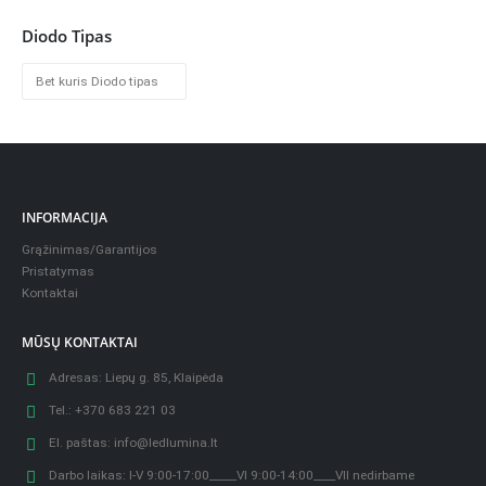
Diodo Tipas
INFORMACIJA
Grąžinimas/Garantijos
Pristatymas
Kontaktai
MŪSŲ KONTAKTAI
Adresas:
Liepų g. 85, Klaipėda
Tel.:
+370 683 221 03
El. paštas:
info@ledlumina.lt
Darbo laikas:
I-V 9:00-17:00_____VI 9:00-14:00____VII nedirbame