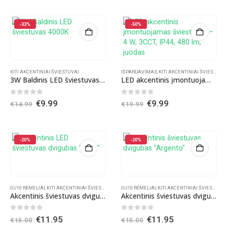
was:
is:
€14.00.
€9.99.
-33%
-50%
KITI AKCENTINIAI ŠVIESTUVAI
IŠPARDAVIMAS
,
KITI AKCENTINIAI ŠVIESTUVAI
3W Baldinis LED šviestuvas 4000K
LED akcentinis įmontuojamas šviestuvas – 4 W, 3CCT, IP44, 480 lm, juodas
0
out of 5
0
out of 5
Original
Current
Original
Current
€
9.99
€
9.99
€
14.99
€
19.99
price
price
price
price
was:
is:
was:
is:
€14.99.
€9.99.
€19.99.
€9.99.
-20%
-20%
GU10 RĖMELIAI
,
KITI AKCENTINIAI ŠVIESTUVAI
GU10 RĖMELIAI
,
KITI AKCENTINIAI ŠVIESTUVAI
Akcentinis šviestuvas dvigubas „Nero”
Akcentinis šviestuvas dvigubas „Argento”
0
out of 5
0
out of 5
Original
Current
Original
Current
€
11.95
€
11.95
€
15.00
€
15.00
price
price
price
price