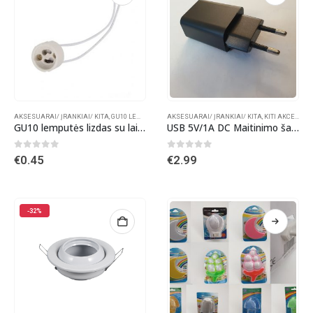
AKSESUARAI/ ĮRANKIAI/ KITA
,
GU10 LEMPUTĖS
,
KITI AKCENTINIAI ŠVIESTUVAI
AKSESUARAI/ ĮRANKIAI/ KITA
,
LED LEMPUTĖS
,
KITI AKCENTINIAI ŠVIESTUVAI
GU10 lemputės lizdas su laidais
USB 5V/1A DC Maitinimo šaltinis
0
out of 5
0
out of 5
€
0.45
€
2.99
-32%