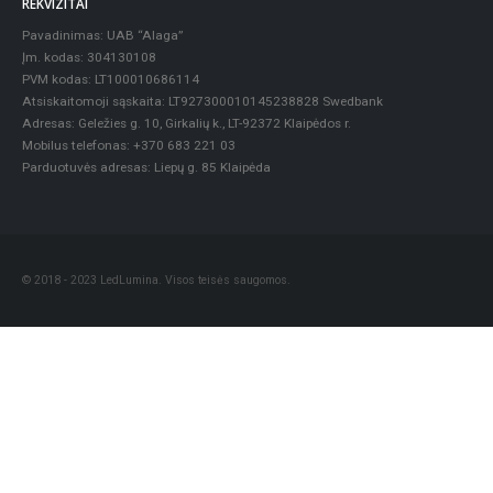
REKVIZITAI
Pavadinimas: UAB “Alaga”
Įm. kodas: 304130108
PVM kodas: LT100010686114
Atsiskaitomoji sąskaita: LT927300010145238828 Swedbank
Adresas: Geležies g. 10, Girkalių k., LT-92372 Klaipėdos r.
Mobilus telefonas: +370 683 221 03
Parduotuvės adresas: Liepų g. 85 Klaipėda
© 2018 - 2023 LedLumina. Visos teisės saugomos.