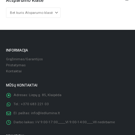
INFORMACIJA
Grąžinimas/Garantijos
Pristatymas
Kontaktai
MŪSŲ KONTAKTAI
Adresas:
Liepų g. 85, Klaipėda
Tel.:
+370 683 221 03
El. paštas:
info@ledlumina.lt
Darbo laikas:
I-V 9:00-17:00_____VI 9:00-14:00____VII nedirbame