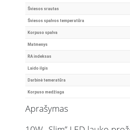
Šviesos srautas
Šviesos spalvos temperatūra
Korpuso spalva
Matmenys
RA indeksas
Laido ilgis
Darbinė temeratūra
Korpuso medžiaga
Aprašymas
10W „Slim” LED lauko prože