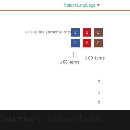
Select Language
▼
PRISIJUNGTI | REGISTRUOTIS
0
0 items
0
0 items
ektorius su judesio davikliu