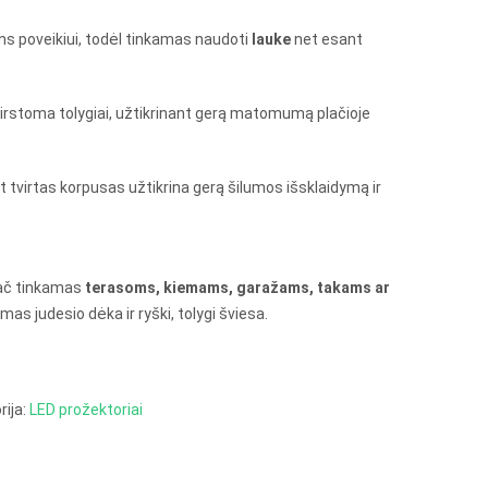
s poveikiui, todėl tinkamas naudoti
lauke
net esant
irstoma tolygiai, užtikrinant gerą matomumą plačioje
t tvirtas korpusas užtikrina gerą šilumos išsklaidymą ir
pač tinkamas
terasoms, kiemams, garažams, takams ar
mas judesio dėka ir ryški, tolygi šviesa.
rija:
LED prožektoriai