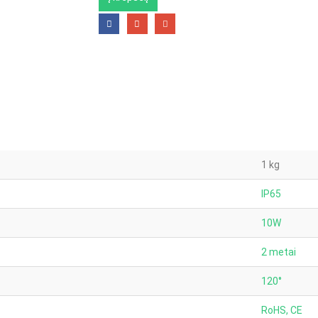
1 kg
IP65
10W
2 metai
120°
RoHS, CE