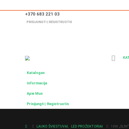
+370 683 221 03
PRISIJUNGTI | REGISTRUOTIS
KA
Katalogas
Informacija
Apie Mus
Prisijungti | Registruotis
LAUKO ŠVIESTUVAI
,
LED PROŽEKTORIAI
10W „SLIM