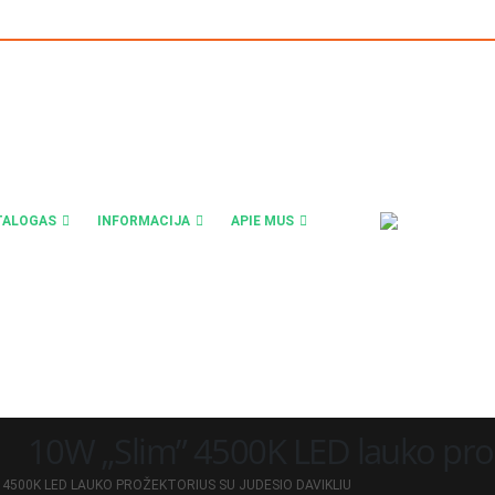
TALOGAS
INFORMACIJA
APIE MUS
10W „Slim” 4500K LED lauko prož
” 4500K LED LAUKO PROŽEKTORIUS SU JUDESIO DAVIKLIU