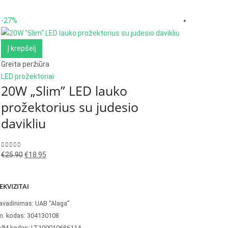
-27%
-39%
Į krepšelį
Į krepš
Greita peržiūra
Greita pe
LED prožektoriai
LED prož
20W „Slim” LED lauko
50W 
prožektorius su judesio
prož
davikliu
Or
0
out of 
€
33.00
€
p
Original
Current
0
out of 5
€
25.90
€
18.95
w
price
price
€
was:
is:
EKVIZITAI
€25.90.
€18.95.
avadinimas: UAB “Alaga”
m. kodas: 304130108
VM kodas: LT100010686114