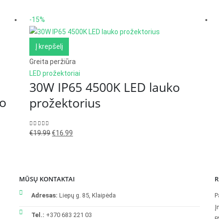
-15%
Į krepšelį
Greita peržiūra
LED prožektoriai
30W IP65 4500K LED lauko
mo
prožektorius
Original
Current
0
out of 5
€
19.99
€
16.99
price
price
was:
is:
€19.99.
€16.99.
MŪSŲ KONTAKTAI
R
Adresas:
Liepų g. 85, Klaipėda
P
Į
Tel.:
+370 683 221 03
P