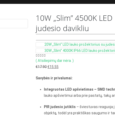
10W „Slim” 4500K LED 
judesio davikliu
20W „Slim” LED lauko prožektorius su judesi
30W „Slim” 4000K IP66 LED lauko prožektor
0
out of 5
( Atsiliepimų dar nėra. )
Original
Current
€
17.90
€
15.55
price
price
Savybės ir privalumai:
was:
is:
€17.90.
€15.55.
Integruotas LED apšvietimas – SMD tech
lauko apšvietimui arba prie pastatų, takų a
PIR judesio jutiklis
– šviestuvas reaguoja į 
objektą, todėl yra praktiškas saugumo ir 