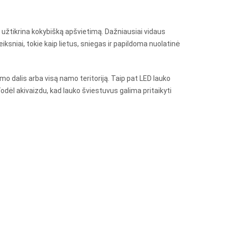
r užtikrina kokybišką apšvietimą. Dažniausiai vidaus
iksniai, tokie kaip lietus, sniegas ir papildoma nuolatinė
.
mo dalis arba visą namo teritoriją. Taip pat LED lauko
dėl akivaizdu, kad lauko šviestuvus galima pritaikyti