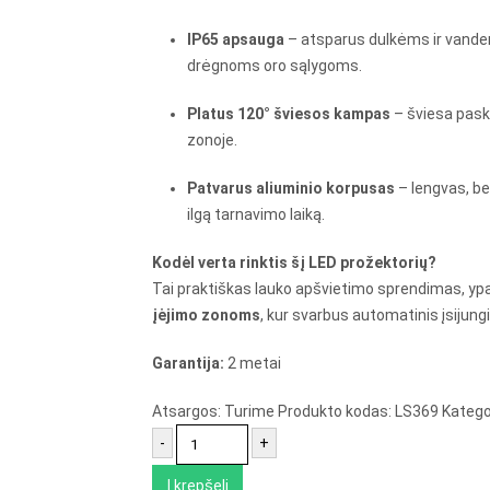
IP65 apsauga
– atsparus dulkėms ir vanden
drėgnoms oro sąlygoms.
Platus 120° šviesos kampas
– šviesa pask
zonoje.
Patvarus aliuminio korpusas
– lengvas, be
ilgą tarnavimo laiką.
Kodėl verta rinktis šį LED prožektorių?
Tai praktiškas lauko apšvietimo sprendimas, y
įėjimo zonoms
, kur svarbus automatinis įsijungi
Garantija:
2 metai
Atsargos:
Turime
Produkto kodas:
LS369
Katego
-
+
Į krepšelį