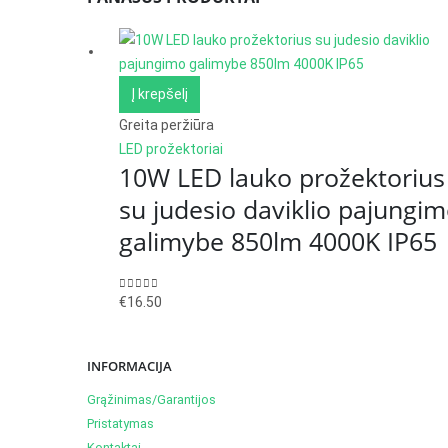
Į krepšelį
Greita peržiūra
LED prožektoriai
10W LED lauko prožektorius
su judesio daviklio pajungi
galimybe 850lm 4000K IP65
0
out of 5
€
16.50
INFORMACIJA
Grąžinimas/Garantijos
Pristatymas
Kontaktai