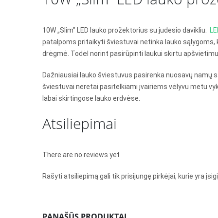
10W „Slim” LED lauko prožektorius su judesio davikliu.
LE
patalpoms pritaikyti šviestuvai netinka lauko sąlygoms, ka
drėgmė. Todėl norint pasirūpinti laukui skirtu apšvietimu, 
Dažniausiai lauko šviestuvus pasirenka nuosavų namų savin
šviestuvai neretai pasitelkiami įvairiems vėlyvu metu vy
labai skirtingose lauko erdvėse.
Atsiliepimai
There are no reviews yet
Rašyti atsiliepimą gali tik prisijungę pirkėjai, kurie yra įsig
PANAŠŪS PRODUKTAI