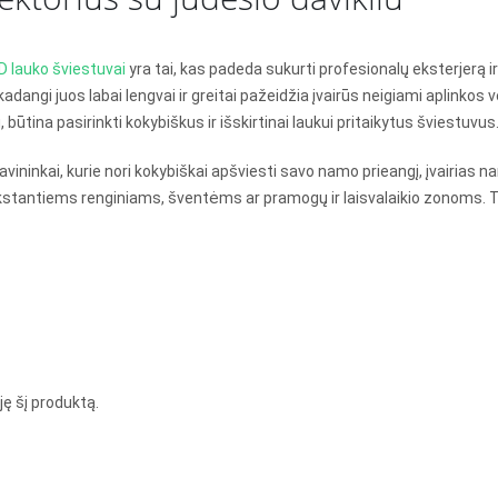
D lauko šviestuvai
yra tai, kas padeda sukurti profesionalų eksterjerą i
dangi juos labai lengvai ir greitai pažeidžia įvairūs neigiami aplinkos ve
būtina pasirinkti kokybiškus ir išskirtinai laukui pritaikytus šviestuvus
inkai, kurie nori kokybiškai apšviesti savo namo prieangį, įvairias na
kstantiems renginiams, šventėms ar pramogų ir laisvalaikio zonoms. To
iję šį produktą.