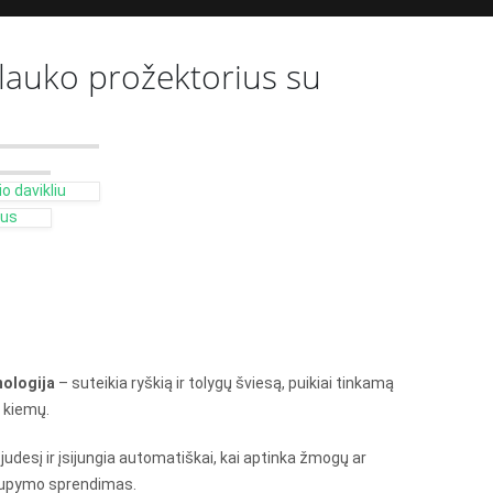
lauko prožektorius su
o davikliu
ius
nologija
– suteikia ryškią ir tolygų šviesą, puikiai tinkamą
r kiemų.
judesį ir įsijungia automatiškai, kai aptinka žmogų ar
taupymo sprendimas.