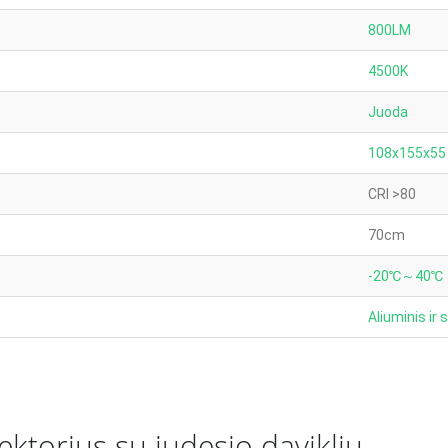
800LM
4500K
Juoda
108x155x5
CRI >80
70cm
-20℃～40℃
Aliuminis ir 
ktorius su judesio davikliu