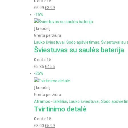
0
out of 5
Original
Current
€
6.99
€
3.99
price
price
-15%
was:
is:
€6.99.
€3.99.
Į krepšelį
Greita peržiūra
Lauko šviestuvai
,
Sodo apšvietimas
,
Šviestuvai su 
Šviestuvas su saulės baterija
0
out of 5
Original
Current
€
5.35
€
4.55
price
price
-25%
was:
is:
€5.35.
€4.55.
Į krepšelį
Greita peržiūra
Atramos - laikikliai
,
Lauko šviestuvai
,
Sodo apšviet
Tvirtinimo detalė
0
out of 5
Original
Current
€
8.00
€
5.99