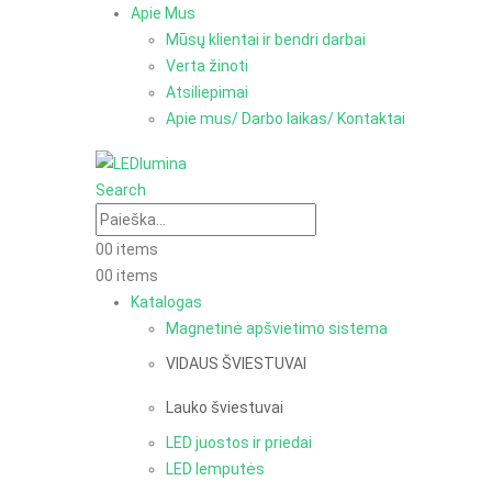
Apie Mus
Mūsų klientai ir bendri darbai
Verta žinoti
Atsiliepimai
Apie mus/ Darbo laikas/ Kontaktai
Search
0
0 items
0
0 items
Katalogas
Magnetinė apšvietimo sistema
VIDAUS ŠVIESTUVAI
Lauko šviestuvai
LED juostos ir priedai
LED lemputės