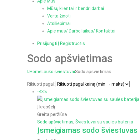
Apie Mus
Mūsų klientai ir bendri darbai
Verta žinoti
Atsiliepimai
Apie mus/ Darbo laikas/ Kontaktai
Prisijungti | Registruotis
Sodo apšvietimas
Home
Lauko šviestuvai
Sodo apšvietimas
Rikiuoti pagal:
-43%
Į krepšelį
Greita peržiūra
Sodo apšvietimas
,
Šviestuvai su saulės baterija
Įsmeigiamas sodo šviestuvas s