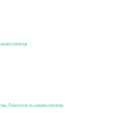
saulės baterija
imas
,
Šviestuvai su saulės baterija