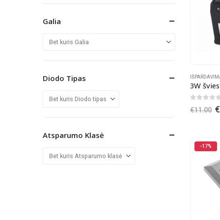
Galia
Diodo Tipas
IŠPARDAVIM
0
out o
O
€
11.00
p
w
Atsparumo Klasė
€
-17%