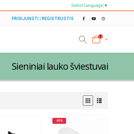
Select Language
▼
PRISIJUNGTI | REGISTRUOTIS
0
Sieniniai lauko šviestuvai
-35%