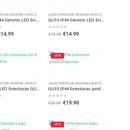
STUVAI
 LAUKO ŠVIESTUVAI
INIAI VIDAUS ŠVIESTUVAI
,
SIENINIAI LAUKO ŠVIESTUVAI
,
SIENINIAI ŠVIESTUVAI
LAUKO ŠVIESTUVAI
,
SIENINIAI ŠVIESTUVAI
,
SIENINIAI VIDAUS ŠVIESTUVAI
,
SIENINIAI LAUKO ŠVIESTUVAI
,
SIENINIAI VIDAUS ŠVIESTUVAI
,
SIENINIAI
GU10 IP44 Sieninis LED šviestuvas
GU10 IP44 Sieninis LED šviestuvas
f 5
0
out of 5
riginal
Current
Original
Current
€
14.99
€
14.99
€
19.99
rice
price
price
price
was:
is:
was:
is:
19.99.
€14.99.
€19.99.
€14.99.
-31%
STUVAI
NINIAI ŠVIESTUVAI
,
SIENINIAI LAUKO ŠVIESTUVAI
,
SIENINIAI VIDAUS ŠVIESTUVAI
LAUKO ŠVIESTUVAI
,
SIENINIAI ŠVIESTUVAI
,
VIRŠTINKINĖS LED PANELĖS
,
SIENINIAI LAUKO ŠVIESTUVAI
,
SIENINIAI VIDAUS ŠVIESTUVAI
,
SIENINIAI
Sieninis LED šviestuvas GU10 Plastikas IP54
GU10 IP44 šviestuvas juodas,kraipomas
f 5
0
out of 5
Original
Current
€
19.90
€
29.00
price
price
was:
is:
€29.00.
€19.90.
-31%