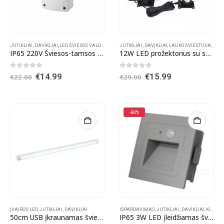
JUTIKLIAI , DAVIKLIAI
,
LED ŠVIESOS VALDIKLIAI
JUTIKLIAI , DAVIKLIAI
,
LAUKO ŠVIESTUVAI
,
LED
IP65 220V Šviesos-tamsos jutiklis su laikmačiu
12W LED prožektorius su saulės baterija su judesio davikliu
0
out of 5
0
out of 5
Original
Current
Original
Current
€
14.99
€
15.99
€
22.00
€
29.00
price
price
price
price
was:
is:
was:
is:
€22.00.
€14.99.
€29.00.
€15.99.
-50%
ĮVAIRŪS LED
,
JUTIKLIAI , DAVIKLIAI
IŠPARDAVIMAS
,
JUTIKLIAI , DAVIKLIAI
,
KITI AKCENTINIAI ŠVIESTUVAI
50cm USB Įkraunamas šviestuvas su judesio davikliu
IP65 3W LED įleidžiamas šviestuvas su judesio jutikliu 3000K pilkas