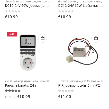
IŠMANŪS NAMAI
,
JUTIKLIAI , DAVIKLIAI
,
LED ŠVIESOS VALDIKLIAI
IŠMANŪS NAMAI
,
VALDIKLIAI LED JUOSTOMS
,
JUTIKLIAI , DAVIKLIAI
,
LED Š
DC12-24V 60W Judesio jungiklis LED juostai, išorinis/integruojamas
DC12-24V 60W Liečiamas, šviesos intensyvumą reguliuojantis jungiklis LED juostai,išorinis/integruotas
0
out of 5
0
out of 5
€
10.99
€
10.99
-45%
AKSESUARAI/ ĮRANKIAI/ KITA
,
IŠMANŪS NAMAI
,
JUTIKLIAI , DAVIKLIAI
JUTIKLIAI , DAVIKLIAI
,
,
LED ŠVIESOS VALDIKLIAI
VALDIKLIAI LED JUOST
Paros laikmatis 24h
PIR Judesio jutiklis 6 m IP20/IP65 110~240V/AC
5.00
out of 5
0
out of 5
Original
Current
€
10.99
€
11.00
€
19.99
price
price
was:
is:
€19.99.
€10.99.