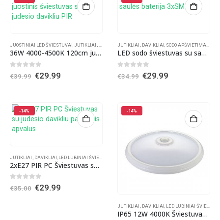
JUOSTINIAI LED ŠVIESTUVAI
,
JUTIKLIAI , DAVIKLIAI
JUTIKLIAI , DAVIKLIAI
,
LED PRAMONINIAI ŠVIESTUVAI
,
SODO APŠVIETIMAS
,
ŠVI
36W 4000-4500K 120cm juostinis šviestuvas su judesio davikliu PIR
LED sodo šviestuvas su saulės baterija 3xSMD LED
0
out of 5
0
out of 5
Original
Current
Original
Current
€
29.99
€
29.99
€
39.99
€
34.99
price
price
price
price
was:
is:
was:
is:
€39.99.
€29.99.
€34.99.
€29.99.
-14%
-14%
JUTIKLIAI , DAVIKLIAI
,
LED LUBINIAI ŠVIESTUVAI
,
SIENINIAI ŠVIESTUVAI
,
SIENINIAI VIDAUS ŠVI
2xE27 PIR PC Šviestuvas su judesio davikliu paviršinis apvalus
0
out of 5
Original
Current
€
29.99
€
35.00
price
price
was:
is:
JUTIKLIAI , DAVIKLIAI
,
LED LUBINIAI ŠVIESTUVAI
€35.00.
€29.99.
IP65 12W 4000K Šviestuvas su judesio davikliu paviršinis apvalus