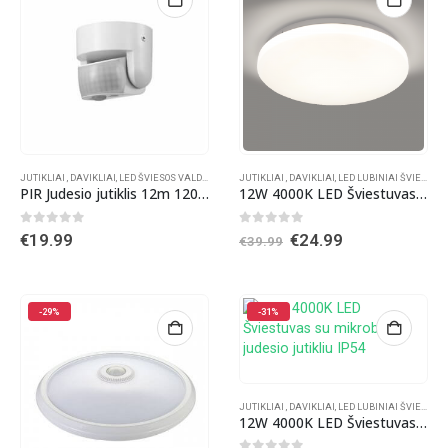
JUTIKLIAI , DAVIKLIAI
,
LED ŠVIESOS VALDIKLIAI
,
VALDIKLIAI LED JUOSTOMS
JUTIKLIAI , DAVIKLIAI
,
LED LUBINIAI ŠVIESTUVAI
PIR Judesio jutiklis 12m 1200W 180 laipsnių IP65
12W 4000K LED Šviestuvas su mikrobangų judesio jutikliu IP44
0
out of 5
0
out of 5
Original
Current
€
19.99
€
24.99
€
39.99
price
price
was:
is:
€39.99.
€24.99.
-29%
-31%
JUTIKLIAI , DAVIKLIAI
,
LED LUBINIAI ŠVIESTUVAI
12W 4000K LED Šviestuvas su mikrobangų judesio jutikliu IP54