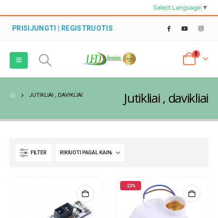
Select Language
▼
PRISIJUNGTI | REGISTRUOTIS
0
Jutikliai , davikliai
JUTIKLIAI , DAVIKLIAI
FILTER
-23%