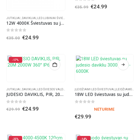
0
out of 5
Original
Current
€
24.99
€
35.99
price
price
was:
is:
JUTIKLIAI , DAVIKLIAI
,
LED LUBINIAI ŠVIESTUVAI
,
SIENINIAI ŠVIESTUVAI
,
SIENINIAI VIDAUS ŠVI
€35.99.
€24.99.
12W 4000K Šviestuvas su judesio davikliu paviršinis apvalus
0
out of 5
Original
Current
€
24.99
€
35.00
price
price
was:
is:
€35.00.
€24.99.
-17%
JUTIKLIAI , DAVIKLIAI
,
LED ŠVIESOS VALDIKLIAI
ĮLEIDŽIAMI LED ŠVIESTUVAI
,
ĮLEIDŽIAMOS PANELĖS
JUDESIO DAVIKLIS, PIR, 20M 2000W 360° IP65
18W LED šviestuvas su judesio davikliu 3000-4500-6000K
0
out of 5
0
out of 5
Original
Current
€
24.99
€
29.99
NETURIME
price
price
€
29.99
was:
is:
€29.99.
€24.99.
-25%
-14%