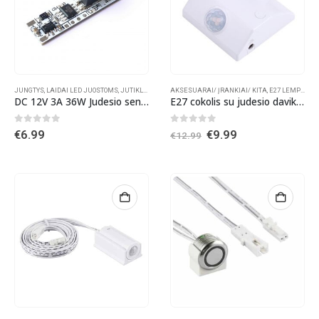
JUNGTYS, LAIDAI LED JUOSTOMS
,
JUTIKLIAI , DAVIKLIAI
AKSESUARAI/ ĮRANKIAI/ KITA
,
VALDIKLIAI LED JUOSTOMS
,
E27 LEMPUTĖS
,
DC 12V 3A 36W Judesio sensorius LED juostai
E27 cokolis su judesio davikliu
0
out of 5
0
out of 5
Original
Current
€
6.99
€
9.99
€
12.99
price
price
was:
is:
€12.99.
€9.99.