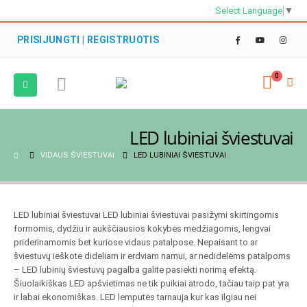
Select Language
▼
PRISIJUNGTI | REGISTRUOTIS
0
LED lubiniai šviestuvai
VIDAUS ŠVIESTUVAI
LED LUBINIAI ŠVIESTUVAI
LED lubiniai šviestuvai LED lubiniai šviestuvai pasižymi skirtingomis
formomis, dydžiu ir aukščiausios kokybės medžiagomis, lengvai
priderinamomis bet kuriose vidaus patalpose. Nepaisant to ar
šviestuvų ieškote dideliam ir erdviam namui, ar nedidelėms patalpoms
– LED lubinių šviestuvų pagalba galite pasiekti norimą efektą.
Šiuolaikiškas LED apšvietimas ne tik puikiai atrodo, tačiau taip pat yra
ir labai ekonomiškas. LED lemputės tarnauja kur kas ilgiau nei