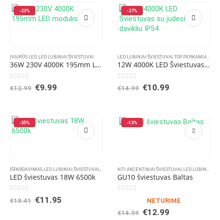
-23%
-27%
ĮVAIRŪS LED
,
LED LUBINIAI ŠVIESTUVAI
LED LUBINIAI ŠVIESTUVAI
,
TOP PERKAMIAUSIOS PREKĖS
36W 230V 4000K 195mm LED modulis
12W 4000K LED Šviestuvas su judesio davikliu IP54
0
out of 5
0
out of 5
Original
Current
Original
Current
€
9.99
€
10.99
€
12.99
€
14.99
price
price
price
price
was:
is:
was:
is:
€12.99.
€9.99.
€14.99.
€10.99.
-35%
-13%
IŠPARDAVIMAS
,
LED LUBINIAI ŠVIESTUVAI
,
SIENINIAI LAUKO ŠVIESTUVAI
KITI AKCENTINIAI ŠVIESTUVAI
,
SIENINIAI ŠVIESTUVAI
,
LED LUBINIAI ŠVIESTUVAI
,
SI
LED šviestuvas 18W 6500k
GU10 šviestuvas Baltas
0
out of 5
0
out of 5
Original
Current
€
11.95
€
18.41
NETURIME
price
price
Original
Current
€
12.99
€
14.99
was:
is:
price
price