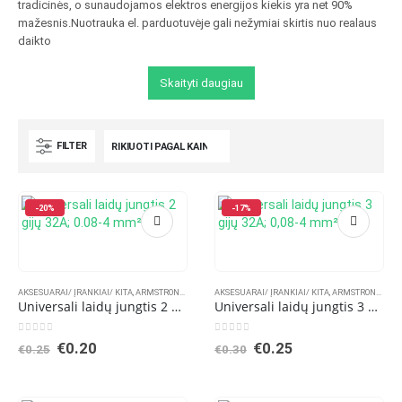
tradicinės, o sunaudojamos elektros energijos kiekis yra net 90%
mažesnis.Nuotrauka el. parduotuvėje gali nežymiai skirtis nuo realaus
daikto
Skaityti daugiau
FILTER
-20%
-17%
AKSESUARAI/ ĮRANKIAI/ KITA
,
ARMSTRONG PANELĖS
AKSESUARAI/ ĮRANKIAI/ KITA
,
GU10 RĖMELIAI
,
ĮLEIDŽIAMI JUTIKLIAI
,
ARMSTRONG PANELĖS
,
ĮLEID
Universali laidų jungtis 2 gijų 32A; 0.08-4 mm²
Universali laidų jungtis 3 gijų 32A; 0,08-4 mm²
0
out of 5
0
out of 5
Original
Current
Original
Current
€
0.20
€
0.25
€
0.25
€
0.30
price
price
price
price
was:
is:
was:
is:
€0.25.
€0.20.
€0.30.
€0.25.