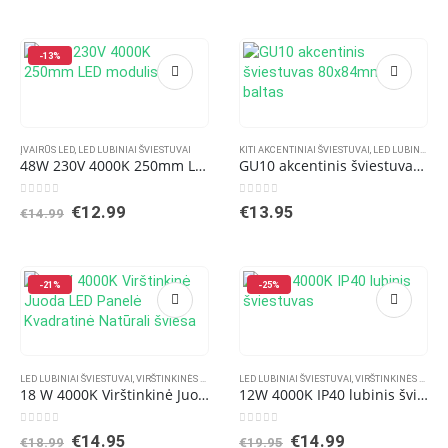
€18.41.
€11.95.
was:
is:
€14.99.
€12.99.
-13%
ĮVAIRŪS LED
,
LED LUBINIAI ŠVIESTUVAI
KITI AKCENTINIAI ŠVIESTUVAI
,
LED LUBINIAI ŠVIESTUVAI
48W 230V 4000K 250mm LED modulis
GU10 akcentinis šviestuvas 80x84mm baltas
0
out of 5
0
out of 5
Original
Current
€
12.99
€
13.95
€
14.99
price
price
was:
is:
€14.99.
€12.99.
-21%
-25%
LED LUBINIAI ŠVIESTUVAI
,
VIRŠTINKINĖS LED PANELĖS
LED LUBINIAI ŠVIESTUVAI
,
VIRŠTINKINĖS LED PANELĖS
18 W 4000K Virštinkinė Juoda LED Panelė Kvadratinė Natūrali šviesa
12W 4000K IP40 lubinis šviestuvas
0
out of 5
0
out of 5
Original
Current
Original
Current
€
14.95
€
14.99
€
18.99
€
19.95