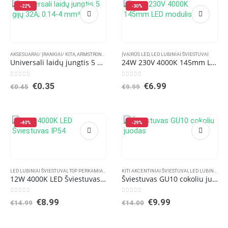
-22%
-30%
AKSESUARAI/ ĮRANKIAI/ KITA
,
ARMSTRONG PANELĖS
ĮVAIRŪS LED
,
GU10 RĖMELIAI
,
LED LUBINIAI ŠVIESTUVAI
,
ĮLEIDŽIAMI JUTIKLIAI
,
ĮLEID
Universali laidų jungtis 5 gijų 32A; 0.14-4 mm²
24W 230V 4000K 145mm LED modulis
0
out of 5
0
out of 5
Original
Current
Original
Current
€
0.35
€
6.99
€
0.45
€
9.99
price
price
price
price
was:
is:
was:
is:
€0.45.
€0.35.
€9.99.
€6.99.
-40%
-29%
LED LUBINIAI ŠVIESTUVAI
,
TOP PERKAMIAUSIOS PREKĖS
KITI AKCENTINIAI ŠVIESTUVAI
,
LED LUBINIAI ŠVIESTUVAI
12W 4000K LED Šviestuvas IP54
Šviestuvas GU10 cokoliu juodas
0
out of 5
0
out of 5
Original
Current
Original
Current
€
8.99
€
9.99
€
14.99
€
14.00
price
price
price
price
was:
is:
was:
is:
€14.99.
€8.99.
€14.00.
€9.99.