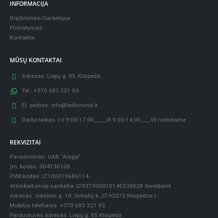
INFORMACIJA
Grąžinimas/Garantijos
Pristatymas
Kontaktai
MŪSŲ KONTAKTAI
Adresas:
Liepų g. 85, Klaipėda
Tel.:
+370 683 221 03
El. paštas:
info@ledlumina.lt
Darbo laikas:
I-V 9:00-17:00_____VI 9:00-14:00____VII nedirbame
REKVIZITAI
Pavadinimas: UAB “Alaga”
Įm. kodas: 304130108
PVM kodas: LT100010686114
Atsiskaitomoji sąskaita: LT927300010145238828 Swedbank
Adresas: Geležies g. 10, Girkalių k., LT-92372 Klaipėdos r.
Mobilus telefonas: +370 683 221 03
Parduotuvės adresas: Liepų g. 85 Klaipėda