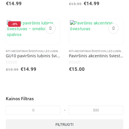
0
out of 5
0
out of 5
Original
Current
€
14.99
€
14.99
€
19.99
price
price
was:
is:
€19.99.
€14.99.
-25%
KITI AKCENTINIAI ŠVIESTUVAI
,
LED LUBINIAI ŠVIESTUVAI
KITI AKCENTINIAI ŠVIESTUVAI
,
TOP PERKAMIAUSIOS PREKĖS
,
LED LUBINIAI ŠVIESTUVAI
GU10 paviršinis lubinis šviestuvas – smėlio spalvos
Paviršinis akcentinis šviestuvas
0
out of 5
0
out of 5
Original
Current
€
14.99
€
15.00
€
19.99
price
price
was:
is:
€19.99.
€14.99.
Kainos Filtras
-
FILTRUOTI