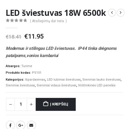
LED šviestuvas 18W 6500k
( Atsiliepimų dar nėra. )
0
out of 5
Original
Current
€
11.95
€
18.41
price
price
was:
is:
Modernus ir stilingas LED šviestuvas. IP44 tinka drėgnoms
€18.41.
€11.95.
patalpoms,vonios kambariui
Atsargos:
Turime
Produkto kodas:
PS151
Kategorijos:
Išpardavimas
,
LED lubiniai šviestuvai
,
Sieniniai lauko šviestuvai
,
Sieniniai šviestuvai
,
Sieniniai vidaus šviestuvai
,
Virštinkinės LED panelės
Į KREPŠELĮ