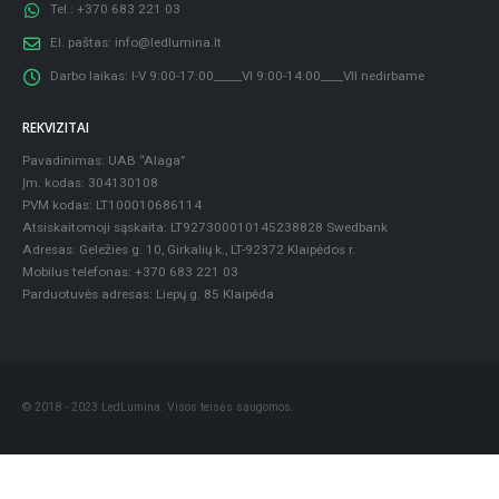
Tel.:
+370 683 221 03
El. paštas:
info@ledlumina.lt
Darbo laikas:
I-V 9:00-17:00_____VI 9:00-14:00____VII nedirbame
REKVIZITAI
Pavadinimas: UAB “Alaga”
Įm. kodas: 304130108
PVM kodas: LT100010686114
Atsiskaitomoji sąskaita: LT927300010145238828 Swedbank
Adresas: Geležies g. 10, Girkalių k., LT-92372 Klaipėdos r.
Mobilus telefonas: +370 683 221 03
Parduotuvės adresas: Liepų g. 85 Klaipėda
© 2018 - 2023 LedLumina. Visos teisės saugomos.