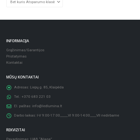
INFORMACIJA
Grąžinimas/Garantijos
Pristatymas
Kontaktai
MŪSŲ KONTAKTAI
Adresas:
Liepų g. 85, Klaipėda
Tel.:
+370 683 221 03
El. paštas:
info@ledlumina.lt
Darbo laikas:
I-V 9:00-17:00_____VI 9:00-14:00____VII nedirbame
REKVIZITAI
Pavadinimas: UAB “Alaga”