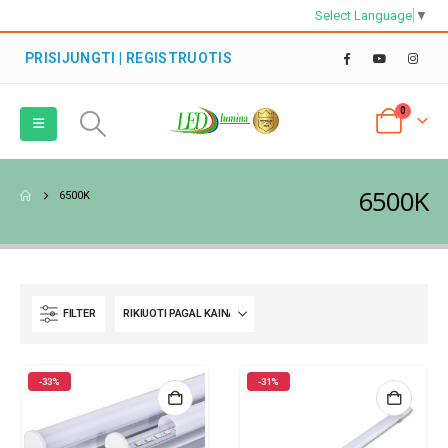
Select Language
▼
PRISIJUNGTI | REGISTRUOTIS
0
6500K
6500K
FILTER
-33%
-31%