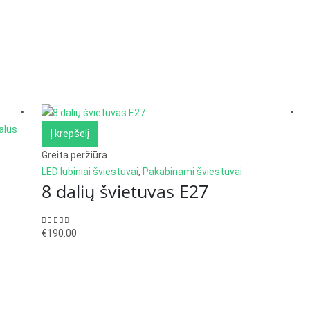
Į krepšelį
Greita peržiūra
LED lubiniai šviestuvai
,
Pakabinami šviestuvai
8 dalių švietuvas E27
0
out of 5
€
190.00