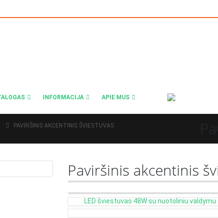
TALOGAS
INFORMACIJA
APIE MUS
Pav
PAVIRŠINIS AKCENTINIS ŠVIESTUVAS
Paviršinis akcentinis š
LED šviestuvas 48W su nuotoliniu valdym