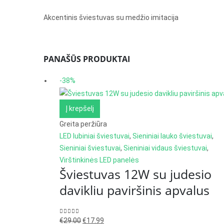
Akcentinis šviestuvas su medžio imitacija
PANAŠŪS PRODUKTAI
-38%
Į krepšelį
Greita peržiūra
LED lubiniai šviestuvai
,
Sieniniai lauko šviestuvai
,
Sieniniai šviestuvai
,
Sieniniai vidaus šviestuvai
,
Virštinkinės LED panelės
Šviestuvas 12W su judesio
davikliu paviršinis apvalus
Original
Current
0
out of 5
€
29.00
€
17.99