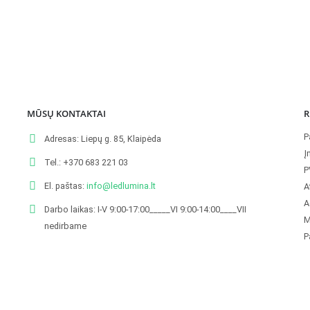
MŪSŲ KONTAKTAI
R
P
Adresas:
Liepų g. 85, Klaipėda
Į
Tel.:
+370 683 221 03
P
El. paštas:
info@ledlumina.lt
A
A
Darbo laikas:
I-V 9:00-17:00_____VI 9:00-14:00____VII
M
nedirbame
P