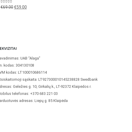
Original
Current
0
out of 5
€
69.00
€
59.00
price
price
Or
0
out of 
€
89.00
€
was:
is:
p
€69.00.
€59.00.
w
€
EKVIZITAI
avadinimas: UAB “Alaga”
m. kodas: 304130108
VM kodas: LT100010686114
tsiskaitomoji sąskaita: LT927300010145238828 Swedbank
dresas: Geležies g. 10, Girkalių k., LT-92372 Klaipėdos r.
obilus telefonas: +370 683 221 03
arduotuvės adresas: Liepų g. 85 Klaipėda