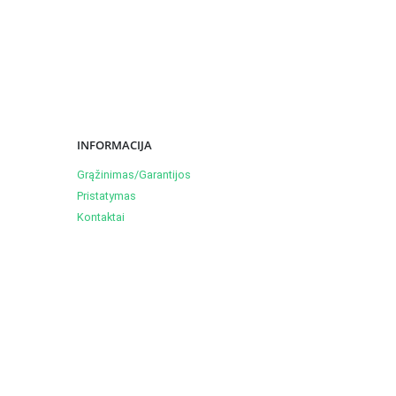
price
price
was:
is:
€29.00.
€17.99.
INFORMACIJA
Grąžinimas/Garantijos
Pristatymas
Kontaktai