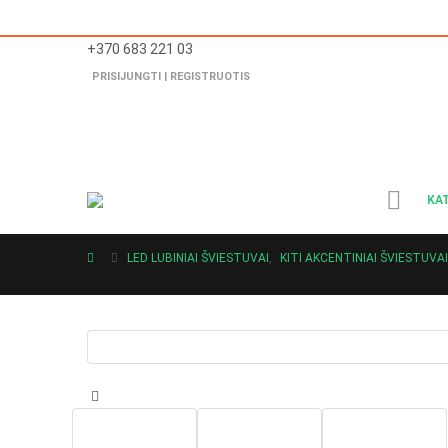
+370 683 221 03
PRISIJUNGTI | REGISTRUOTIS
KA
LED LUBINIAI ŠVIESTUVAI
,
KITI AKCENTINIAI ŠVIESTUVAI