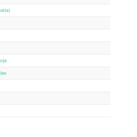
balta)
cija
klas