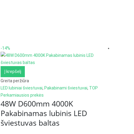
-14%
-45%
Į krepšelį
Greita peržiūra
Į krepš
LED lubiniai šviestuvai
,
Pakabinami šviestuvai
,
TOP
Perkamiausios prekės
Greita pe
48W D600mm 4000K
Išparda
12W 
Pakabinamas lubinis LED
plafo
šviestuvas baltas
dime