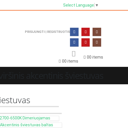
Select Language
▼
PRISIJUNGTI | REGISTRUOTIS
0
0 items
0
0 items
iršinis akcentinis šviestuvas
viestuvas
u 2700-6500K Dimeriuojamas
Akcentinis šviestuvas baltas