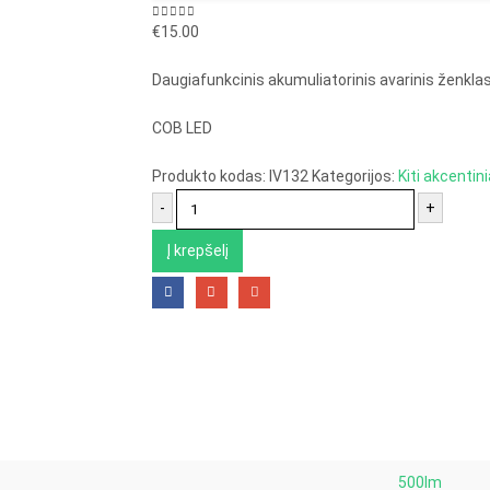
0
out of 5
€
15.00
Daugiafunkcinis akumuliatorinis avarinis ženkla
COB LED
Produkto kodas:
IV132
Kategorijos:
Kiti akcentini
-
+
Į krepšelį
500lm