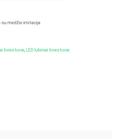
s su medžio imitacija
ai šviestuvai
,
LED lubiniai šviestuvai