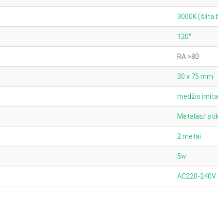
3000K (šilta 
120°
RA >80
30 x 75 mm
medžio imita
Metalas/ sti
2 metai
5w
AC220-240V