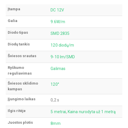
Įtampa
DC 12V
Galia
9.6W/m
Diodo tipas
SMD 2835
Diodų tankis
120 diodų/m
Šviesos srautas
9-10 lm/SMD
Ryškumo
Galimas
reguliavimas
Šviesos sklidimo
120°
kampas
Įjungimo laikas
0,2 s
Ilgis ritėje
5 metrai
,
Kaina nurodyta už 1 metrą
Juostos plotis
8mm