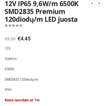
12V IP65 9,6W/m 6500K
SMD2835 Premium
120diodų/m LED juosta
0
out of 5
Original
Current
€
4.45
€
5.39
price
price
was:
is:
12V
€5.39.
€4.45.
9,6W/m
6500K
SMD2835 120diodų/m
IP65
Kaina nurodyta už 1m