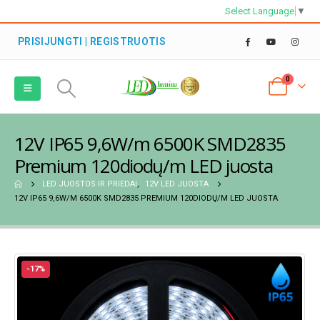
Select Language
▼
PRISIJUNGTI | REGISTRUOTIS
0
12V IP65 9,6W/m 6500K SMD2835
Premium 120diodų/m LED juosta
LED JUOSTOS IR PRIEDAI
,
12V LED JUOSTA
12V IP65 9,6W/M 6500K SMD2835 PREMIUM 120DIODŲ/M LED JUOSTA
-17%