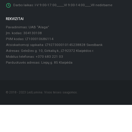
Darbo laikas:
I-V 9:00-17:00_____VI 9:00-14:00____VII nedirbame
REKVIZITAI
Pavadinimas: UAB “Alaga”
Įm. kodas: 304130108
PVM kodas: LT100010686114
Atsiskaitomoji sąskaita: LT927300010145238828 Swedbank
Adresas: Geležies g. 10, Girkalių k., LT-92372 Klaipėdos r.
Mobilus telefonas: +370 683 221 03
Parduotuvės adresas: Liepų g. 85 Klaipėda
© 2018 - 2023 LedLumina. Visos teisės saugomos.