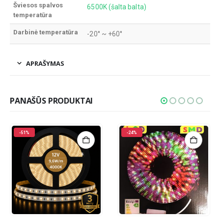
Šviesos spalvos
6500K (šalta balta)
temperatūra
Darbinė temperatūra
-20° ~ +60°
APRAŠYMAS
PANAŠŪS PRODUKTAI
-51%
-24%