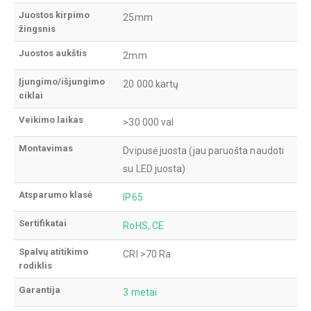
Juostos kirpimo
25mm
žingsnis
Juostos aukštis
2mm
Įjungimo/išjungimo
20 000 kartų
ciklai
Veikimo laikas
>30 000 val
Montavimas
Dvipusė juosta (jau paruošta naudoti
su LED juosta)
Atsparumo klasė
IP65
Sertifikatai
RoHS, CE
Spalvų atitikimo
CRI >70 Ra
rodiklis
Garantija
3 metai