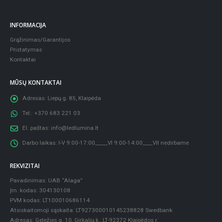
INFORMACIJA
Grąžinimas/Garantijos
Pristatymas
Kontaktai
MŪSŲ KONTAKTAI
Adresas:
Liepų g. 85, Klaipėda
Tel.:
+370 683 221 03
El. paštas:
info@ledlumina.lt
Darbo laikas:
I-V 9:00-17:00_____VI 9:00-14:00____VII nedirbame
REKVIZITAI
Pavadinimas: UAB “Alaga”
Įm. kodas: 304130108
PVM kodas: LT100010686114
Atsiskaitomoji sąskaita: LT927300010145238828 Swedbank
Adresas: Geležies g. 10, Girkalių k., LT-92372 Klaipėdos r.