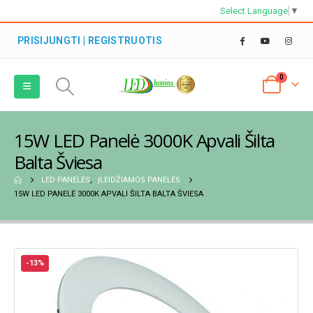
Select Language
▼
PRISIJUNGTI | REGISTRUOTIS
0
15W LED Panelė 3000K Apvali Šilta
Balta Šviesa
LED PANELĖS
,
ĮLEIDŽIAMOS PANELĖS
15W LED PANELĖ 3000K APVALI ŠILTA BALTA ŠVIESA
-13%