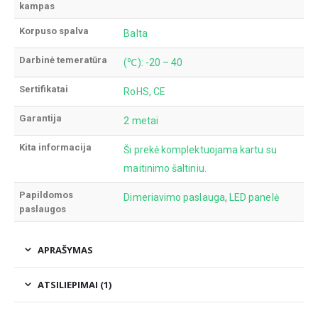
kampas
Korpuso spalva
Balta
Darbinė temeratūra
(℃): -20 – 40
Sertifikatai
RoHS, CE
Garantija
2 metai
Kita informacija
Ši prekė komplektuojama kartu su
maitinimo šaltiniu.
Papildomos
Dimeriavimo paslauga
,
LED panelė
paslaugos
APRAŠYMAS
ATSILIEPIMAI (1)