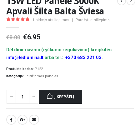
15W LED Panelė 3000K
Apvali Šilta Balta Šviesa
1
pirkėjo atsiliepimas
|
Parašyti atsiliepimą
5.00
out of 5
Original
Current
€
6.95
€
8.00
price
price
was:
is:
Dėl dimeriavimo (ryškumo reguliavimo) kreipkitės
€8.00.
€6.95.
info@ledlumina.lt
arba tel.:
+370 683 221 03
.
Produkto kodas:
P122
Kategorija:
Įleidžiamos panelės
Į KREPŠELĮ