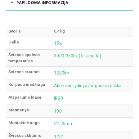
PAPILDOMA INFORMACIJA
Svoris
0.4 kg
Galia
15w
Šviesos spalvos
3000-3500k (šilta balta)
temperatūra
Šviesos srautas
1200lm
Korpuso medžiaga
Aliuminio lydinys / organinis stiklas
Atsparumo klasė
IP20
Matmenys
190
Montažinė anga
∅175mm
Šviesos sklidimo
120°