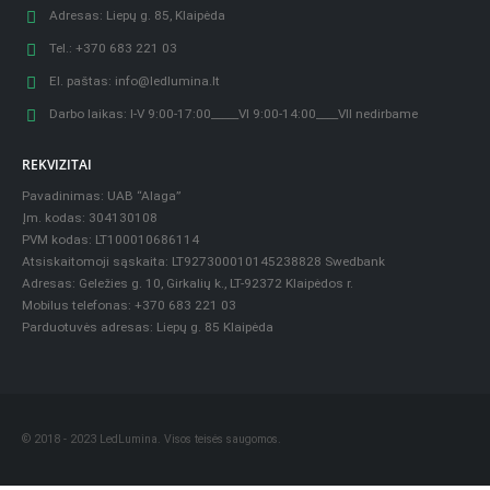
Adresas:
Liepų g. 85, Klaipėda
Tel.:
+370 683 221 03
El. paštas:
info@ledlumina.lt
Darbo laikas:
I-V 9:00-17:00_____VI 9:00-14:00____VII nedirbame
REKVIZITAI
Pavadinimas: UAB “Alaga”
Įm. kodas: 304130108
PVM kodas: LT100010686114
Atsiskaitomoji sąskaita: LT927300010145238828 Swedbank
Adresas: Geležies g. 10, Girkalių k., LT-92372 Klaipėdos r.
Mobilus telefonas: +370 683 221 03
Parduotuvės adresas: Liepų g. 85 Klaipėda
© 2018 - 2023 LedLumina. Visos teisės saugomos.