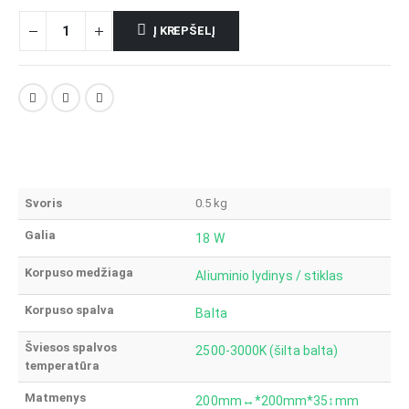
Į KREPŠELĮ
Svoris
0.5 kg
Galia
18 W
Korpuso medžiaga
Aliuminio lydinys / stiklas
Korpuso spalva
Balta
Šviesos spalvos
2500-3000K (šilta balta)
temperatūra
Matmenys
200mm↔*200mm*35↕mm