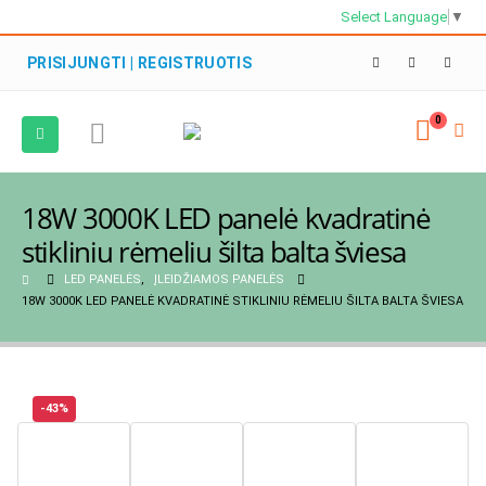
Select Language
▼
PRISIJUNGTI | REGISTRUOTIS
0
18W 3000K LED panelė kvadratinė
stikliniu rėmeliu šilta balta šviesa
LED PANELĖS
,
ĮLEIDŽIAMOS PANELĖS
18W 3000K LED PANELĖ KVADRATINĖ STIKLINIU RĖMELIU ŠILTA BALTA ŠVIESA
-43%