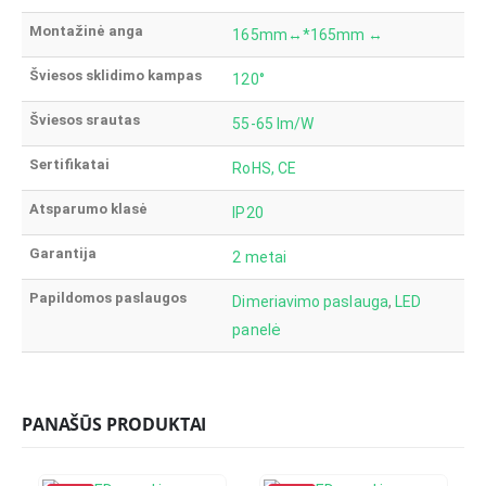
Montažinė anga
165mm↔*165mm ↔
Šviesos sklidimo kampas
120°
Šviesos srautas
55-65 lm/W
Sertifikatai
RoHS, CE
Atsparumo klasė
IP20
Garantija
2 metai
Papildomos paslaugos
Dimeriavimo paslauga
,
LED
panelė
PANAŠŪS PRODUKTAI