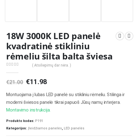
18W 3000K LED panelė
kvadratinė stikliniu
rėmeliu šilta balta šviesa
( Atsiliepimų dar nėra. )
0
out of 5
Original
Current
€
11.98
€
21.00
price
price
was:
is:
Montuojama į lubas LED panelė su stikliniu rėmeliu. Stilinga ir
€21.00.
€11.98.
moderni šviesos panelė tikrai papuoš Jūsų namų interjera.
Montavimo instrukcija.
Produkto kodas:
P191
Kategorijos:
Įleidžiamos panelės
,
LED panelės