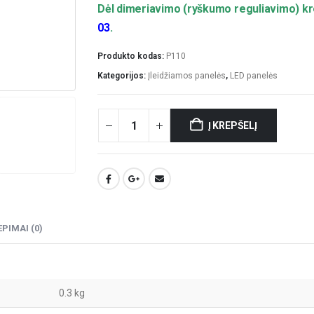
was:
is:
Dėl dimeriavimo (ryškumo reguliavimo) kr
€6.00.
€4.95.
03
.
Produkto kodas:
P110
Kategorijos:
Įleidžiamos panelės
,
LED panelės
Į KREPŠELĮ
EPIMAI (0)
0.3 kg