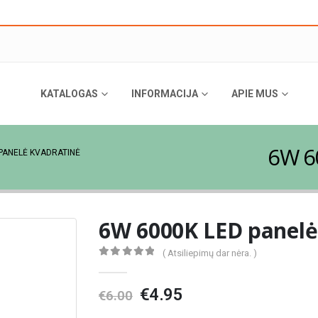
KATALOGAS
INFORMACIJA
APIE MUS
6W 6
 PANELĖ KVADRATINĖ
6W 6000K LED panelė
( Atsiliepimų dar nėra. )
0
out of 5
Original
Current
€
4.95
€
6.00
price
price