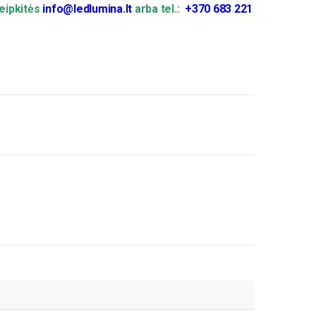
eipkitės
info@ledlumina.lt
arba tel.:
+370 683 221