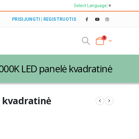
Select Language
▼
PRISIJUNGTI | REGISTRUOTIS
0
000K LED panelė kvadratinė
 kvadratinė