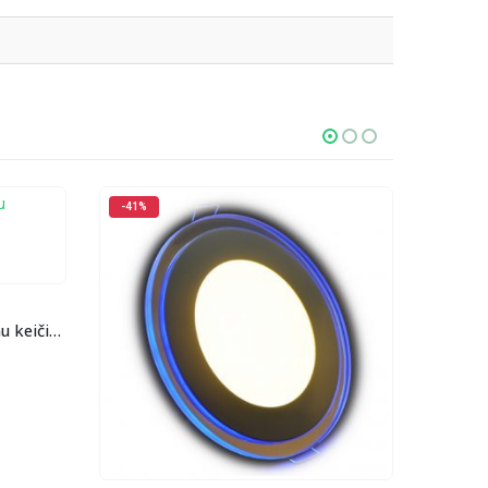
-14%
-43%