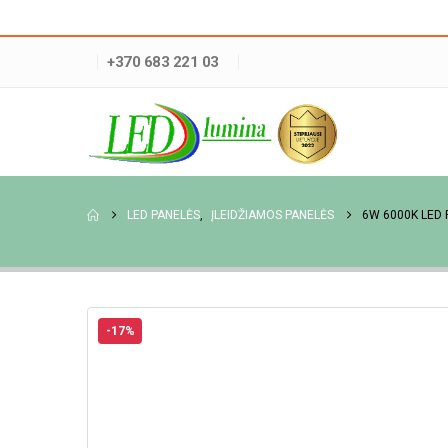
+370 683 221 03
LED PANELĖS
,
ĮLEIDŽIAMOS PANELĖS
6W 6000K LED
-17%