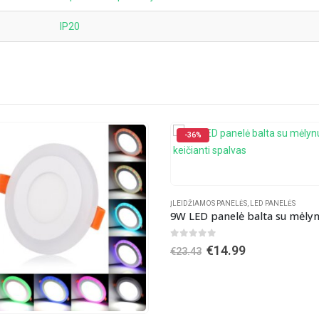
IP20
-41%
S PANELĖS
,
LED PANELĖS
9W LED panelė balta su mėlynu keičianti spalvas
f 5
riginal
Current
€
14.99
rice
price
as:
is:
23.43.
€14.99.