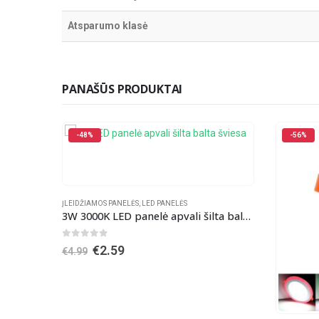
Atsparumo klasė
PANAŠŪS PRODUKTAI
-56%
-36%
ĮLEIDŽIAMO
3W 3000K LED panelė apvali šilta balta šviesa
0
out o
O
€
23.43
p
w
€