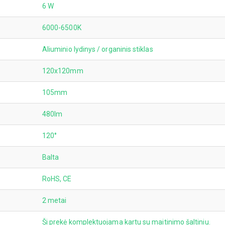
6 W
6000-6500K
Aliuminio lydinys / organinis stiklas
120x120mm
105mm
480lm
120°
Balta
RoHS, CE
2 metai
Ši prekė komplektuojama kartu su maitinimo šaltiniu.