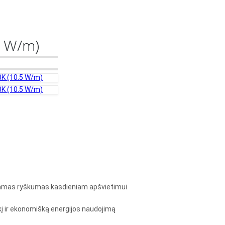
5 W/m)
0K (10.5 W/m)
0K (10.5 W/m)
kamas ryškumas kasdieniam apšvietimui
kį ir ekonomišką energijos naudojimą