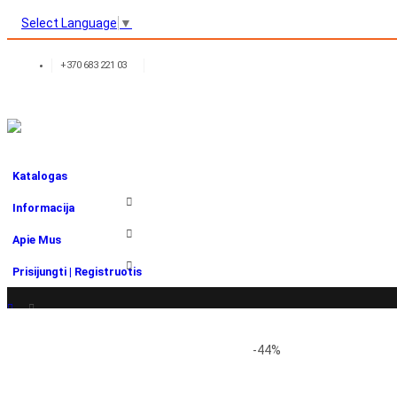
Select Language
▼
+370 683 221 03
Katalogas
Informacija
Apie Mus
Prisijungti | Registruotis
LED JUOSTOS IR PRIEDAI
,
24V LED JUOSTA
-44%
LED JUOSTA COB 24V 4000K (10.5 W/M)