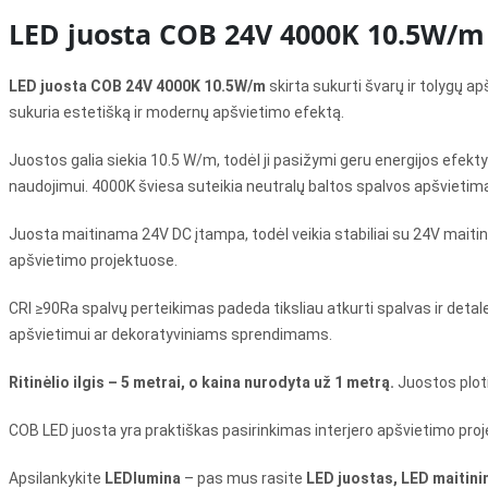
LED juosta COB 24V 4000K 10.5W/m –
LED juosta COB 24V 4000K 10.5W/m
skirta sukurti švarų ir tolygų a
sukuria estetišką ir modernų apšvietimo efektą.
Juostos galia siekia 10.5 W/m, todėl ji pasižymi geru energijos ef
naudojimui. 4000K šviesa suteikia neutralų baltos spalvos apšvieti
Juosta maitinama 24V DC įtampa, todėl veikia stabiliai su 24V maitinimo
apšvietimo projektuose.
CRI ≥90Ra spalvų perteikimas padeda tiksliau atkurti spalvas ir detal
apšvietimui ar dekoratyviniams sprendimams.
Ritinėlio ilgis – 5 metrai, o kaina nurodyta už 1 metrą.
Juostos ploti
COB LED juosta yra praktiškas pasirinkimas interjero apšvietimo projekta
Apsilankykite
LEDlumina
– pas mus rasite
LED juostas, LED maitinim