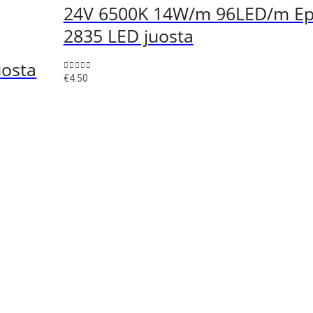
24V 6500K 14W/m 96LED/m Epi
2835 LED juosta
uosta
0
out of 5
€
4.50