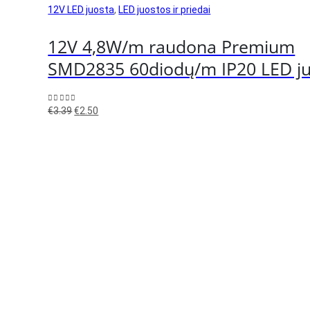
12V LED juosta
,
LED juostos ir priedai
12V 4,8W/m raudona Premium
SMD2835 60diodų/m IP20 LED j
Original
Current
0
out of 5
€
3.39
€
2.50
price
price
was:
is:
€3.39.
€2.50.