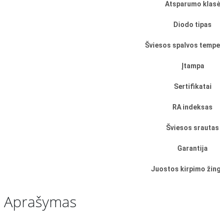
Atsparumo klas
Diodo tipas
Šviesos spalvos tempe
Įtampa
Sertifikatai
RA indeksas
Šviesos srautas
Garantija
Juostos kirpimo žin
Aprašymas