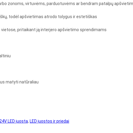
darbo zonoms, virtuvėms, parduotuvėms ar bendram patalpų apšvietim
škų, todėl apšvietimas atrodo tolygus ir estetiškas
 vietose, pritaikant ją interjero apšvietimo sprendimams
ltiniu
tus matyti natūraliau
24V LED juosta
,
LED juostos ir priedai