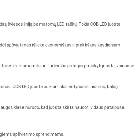
i
entisą šviesos liniją be matomų LED taškų. Tokia COB LED juosta
dėl apšvietimas išlieka ekonomiškas ir praktiškas kasdieniam
kyti reikiamam ilgiui. Tai leidžia patogiai pritaikyti juostą įvairiuose
ietimas. COB LED juosta puikiai tinka lentynoms, nišoms, baldų
saugos klasė nurodo, kad juosta skirta naudoti vidaus patalpose.
tingiems apšvietimo sprendimams.