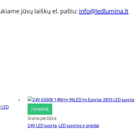
kiame jūsų laiškų el. paštu:
info@ledlumina.lt
Į krepšelį
Greita peržiūra
24V LED juosta
,
LED juostos ir priedai