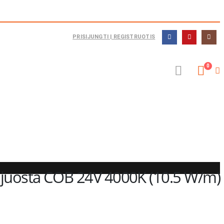
PRISIJUNGTI | REGISTRUOTIS
0
juosta COB 24V 4000K (10.5 W/m)