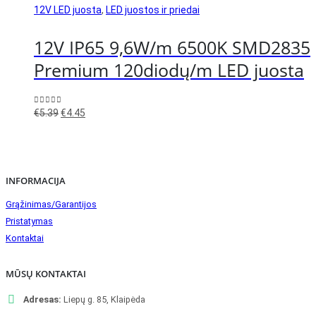
12V LED juosta
,
LED juostos ir priedai
12V IP65 9,6W/m 6500K SMD2835
Premium 120diodų/m LED juosta
Original
Current
0
out of 5
€
5.39
€
4.45
price
price
was:
is:
€5.39.
€4.45.
INFORMACIJA
Grąžinimas/Garantijos
Pristatymas
Kontaktai
MŪSŲ KONTAKTAI
Adresas:
Liepų g. 85, Klaipėda