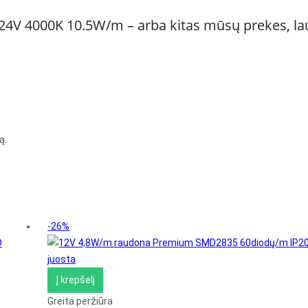
 24V 4000K 10.5W/m – arba kitas mūsų prekes, lau
ą.
-26%
Į krepšelį
Greita peržiūra