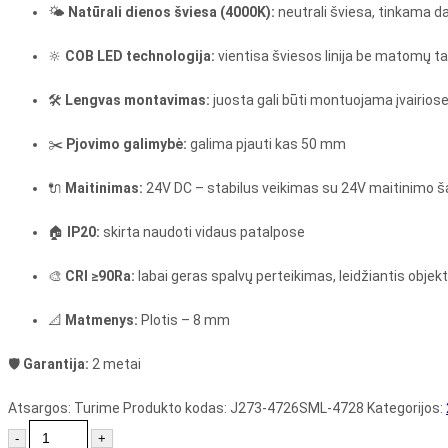
🌤
Natūrali dienos šviesa (4000K):
neutrali šviesa, tinkama 
🔆
COB LED technologija:
vientisa šviesos linija be matomų ta
🛠
Lengvas montavimas:
juosta gali būti montuojama įvairiose
✂️
Pjovimo galimybė:
galima pjauti kas 50 mm
🔌
Maitinimas:
24V DC – stabilus veikimas su 24V maitinimo ša
🏠
IP20:
skirta naudoti vidaus patalpose
🎨
CRI ≥90Ra:
labai geras spalvų perteikimas, leidžiantis objek
📐
Matmenys:
Plotis – 8 mm
🛡
Garantija:
2 metai
Atsargos:
Turime
Produkto kodas:
J273-4726SML-4728
Kategorijos:
-
+