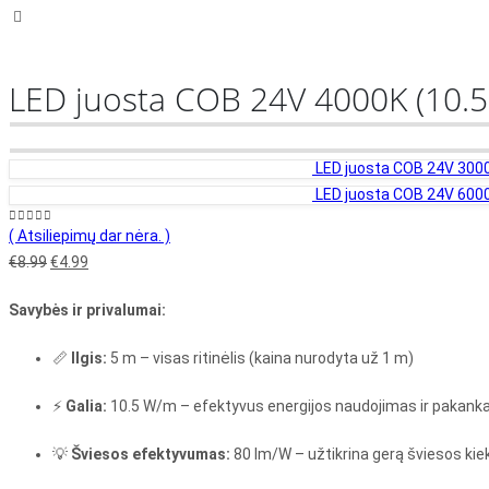
LED juosta COB 24V 4000K (10.
LED juosta COB 24V 300
LED juosta COB 24V 600
0
out of 5
( Atsiliepimų dar nėra. )
Original
Current
€
8.99
€
4.99
price
price
Savybės ir privalumai:
was:
is:
€8.99.
€4.99.
📏
Ilgis:
5 m – visas ritinėlis (kaina nurodyta už 1 m)
⚡
Galia:
10.5 W/m – efektyvus energijos naudojimas ir pakan
💡
Šviesos efektyvumas:
80 lm/W – užtikrina gerą šviesos kie