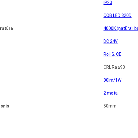
ė
IP20
COB LED 320D
ratūra
4000K (natūrali b
DC 24V
RoHS, CE
CRI, Ra ≥90
80lm/1W
2 metai
gsnis
50mm