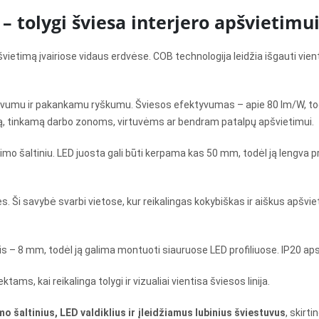
 tolygi šviesa interjero apšvietimu
pšvietimą įvairiose vidaus erdvėse. COB technologija leidžia išgauti vi
ektyvumu ir pakankamu ryškumu. Šviesos efektyvumas – apie 80 lm/W, to
mą, tinkamą darbo zonoms, virtuvėms ar bendram patalpų apšvietimui.
 šaltiniu. LED juosta gali būti kerpama kas 50 mm, todėl ją lengva pritai
es. Ši savybė svarbi vietose, kur reikalingas kokybiškas ir aiškus apšv
s – 8 mm, todėl ją galima montuoti siauruose LED profiliuose. IP20 ap
ms, kai reikalinga tolygi ir vizualiai vientisa šviesos linija.
o šaltinius, LED valdiklius ir įleidžiamus lubinius šviestuvus
, skir