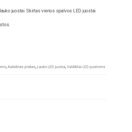
lauko juostai. Skirtas vienos spalvos LED juostai.
ostos.
toms
,
Kalėdinės prekės
,
Lauko LED juosta
,
Valdikliai LED juostoms