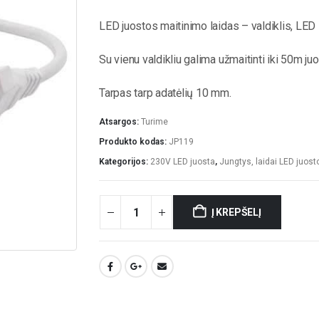
LED juostos maitinimo laidas – valdiklis, LED 
Su vienu valdikliu galima užmaitinti iki 50m ju
Tarpas tarp adatėlių 10 mm.
Atsargos:
Turime
Produkto kodas:
JP119
Kategorijos:
230V LED juosta
,
Jungtys, laidai LED juos
Į KREPŠELĮ