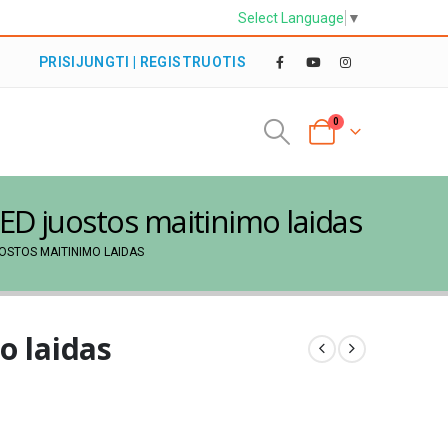
Select Language
▼
PRISIJUNGTI | REGISTRUOTIS
0
ED juostos maitinimo laidas
OSTOS MAITINIMO LAIDAS
o laidas