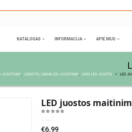
KATALOGAS
INFORMACIJA
APIE MUS
L
ED JUOSTOMS
,
JUNGTYS, LAIDAI LED JUOSTOMS
,
230V LED JUOSTA
LED JU
LED juostos maitinim
0
out of 5
€
6.99