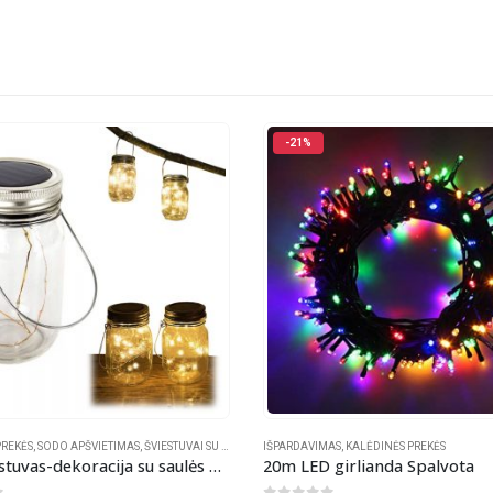
-20%
AS
,
KALĖDINĖS PREKĖS
KALĖDINĖS PREKĖS
,
SODO APŠVIETIMAS
,
ŠVIESTU
girlianda Spalvota
4.85m LED Girlianda su saulės 