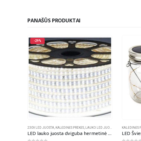
PANAŠŪS PRODUKTAI
-21%
 LED JUOSTA
KALĖDINĖS PREKĖS
,
SODO APŠVIETIMAS
,
ŠVIESTUVAI SU SAULĖS BATERIJA
IŠPARDAVIM
LED lauko juosta dviguba hermetinė balta, 220V
LED Šviestuvas-dekoracija su saulės baterija
20m LED 