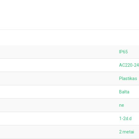
IP65
AC220-2
Plastikas
Balta
ne
1-2d.d
2 metai