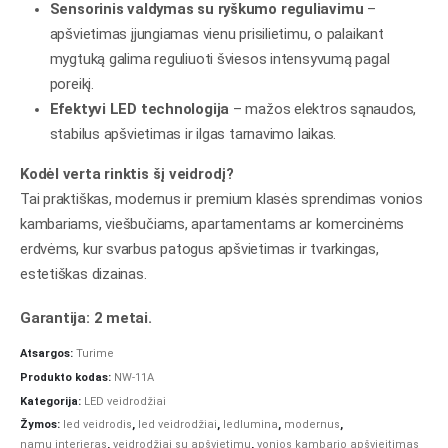
Sensorinis valdymas su ryškumo reguliavimu
–
apšvietimas įjungiamas vienu prisilietimu, o palaikant
mygtuką galima reguliuoti šviesos intensyvumą pagal
poreikį.
Efektyvi LED technologija
– mažos elektros sąnaudos,
stabilus apšvietimas ir ilgas tarnavimo laikas.
Kodėl verta rinktis šį veidrodį?
Tai praktiškas, modernus ir premium klasės sprendimas vonios
kambariams, viešbučiams, apartamentams ar komercinėms
erdvėms, kur svarbus patogus apšvietimas ir tvarkingas,
estetiškas dizainas.
Garantija: 2 metai.
Atsargos:
Turime
Produkto kodas:
NW-11A
Kategorija:
LED veidrodžiai
Žymos:
led veidrodis
,
led veidrodžiai
,
ledlumina
,
modernus
,
namų interjeras
,
veidrodžiai su apšvietimu
,
vonios kambario apšvieitimas