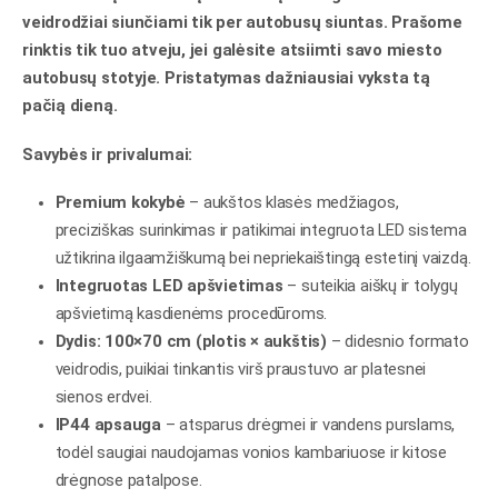
€179.00.
€99.00.
veidrodžiai siunčiami tik per autobusų siuntas. Prašome
rinktis tik tuo atveju, jei galėsite atsiimti savo miesto
autobusų stotyje. Pristatymas dažniausiai vyksta tą
pačią dieną.
Savybės ir privalumai:
Premium kokybė
– aukštos klasės medžiagos,
preciziškas surinkimas ir patikimai integruota LED sistema
užtikrina ilgaamžiškumą bei nepriekaištingą estetinį vaizdą.
Integruotas LED apšvietimas
– suteikia aiškų ir tolygų
apšvietimą kasdienėms procedūroms.
Dydis: 100×70 cm (plotis × aukštis)
– didesnio formato
veidrodis, puikiai tinkantis virš praustuvo ar platesnei
sienos erdvei.
IP44 apsauga
– atsparus drėgmei ir vandens purslams,
todėl saugiai naudojamas vonios kambariuose ir kitose
drėgnose patalpose.