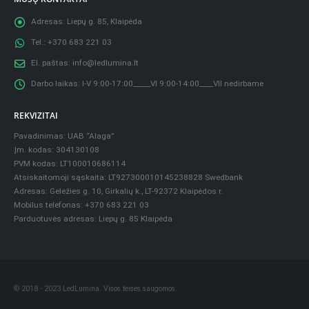
Adresas:
Liepų g. 85, Klaipėda
Tel.:
+370 683 221 03
El. paštas:
info@ledlumina.lt
Darbo laikas:
I-V 9:00-17:00_____VI 9:00-14:00____VII nedirbame
REKVIZITAI
Pavadinimas: UAB “Alaga”
Įm. kodas: 304130108
PVM kodas: LT100010686114
Atsiskaitomoji sąskaita: LT927300010145238828 Swedbank
Adresas: Geležies g. 10, Girkalių k., LT-92372 Klaipėdos r.
Mobilus telefonas: +370 683 221 03
Parduotuvės adresas: Liepų g. 85 Klaipėda
© 2018 - 2023 LedLumina. Visos teisės saugomos.