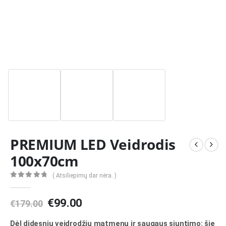
PREMIUM LED Veidrodis
100x70cm
( Atsiliepimų dar nėra. )
0
out of 5
Original
Current
€
99.00
€
179.00
price
price
was:
is:
Dėl didesnių veidrodžių matmenų ir saugaus siuntimo: šie