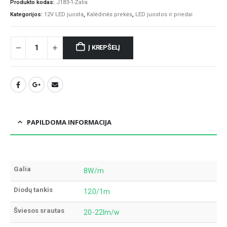
Produkto kodas:
J183-1-Žalia
Kategorijos:
12V LED juosta
,
Kalėdinės prekės
,
LED juostos ir priedai
Į KREPŠELĮ
PAPILDOMA INFORMACIJA
Galia
8W/m
Diodų tankis
120/1m
Šviesos srautas
20-22lm/w