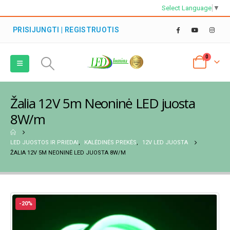
Select Language
▼
PRISIJUNGTI | REGISTRUOTIS
0
Žalia 12V 5m Neoninė LED juosta
8W/m
LED JUOSTOS IR PRIEDAI
,
KALĖDINĖS PREKĖS
,
12V LED JUOSTA
ŽALIA 12V 5M NEONINĖ LED JUOSTA 8W/M
-20%