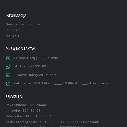
INFORMACIJA
Grąžinimas/Garantijos
Pristatymas
Kontaktai
MŪSŲ KONTAKTAI
Adresas:
Liepų g. 85, Klaipėda
Tel.:
+370 683 221 03
El. paštas:
info@ledlumina.lt
Darbo laikas:
I-V 9:00-17:00_____VI 9:00-14:00____VII nedirbame
REKVIZITAI
Pavadinimas: UAB “Alaga”
Įm. kodas: 304130108
PVM kodas: LT100010686114
Atsiskaitomoji sąskaita: LT927300010145238828 Swedbank