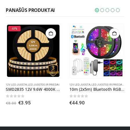
PANAŠŪS PRODUKTAI
-51%
D JUOSTOS KOMPLEKTAS VIRTUVEI
12V LED JUOSTA
,
LED JUOSTOS IR PRIEDAI
,
LED JUOSTŲ KOMPLEKTAI
12V LED JUOSTA
,
LED JUOSTOS IR PRIEDAI
,
LED
SMD2835 12V 9.6W 4000K IP20 120 diodų/m PREMIUM
10m (2x5m) Bluetooth RGB LED juostos komplektas valdomas telefonu ir nuotoliniu valdymo pulteliu
0
out of 5
0
out of 5
Original
Current
€
3.95
€
44.90
€
8.00
price
price
was:
is:
€8.00.
€3.95.