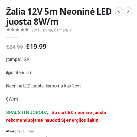
Žalia 12V 5m Neoninė LED
juosta 8W/m
( Atsiliepimų dar nėra. )
0
out of 5
Original
Current
€
19.99
€
24.99
price
price
was:
is:
Įtampa: 12V
€24.99.
€19.99.
ilgis ritėje: 5m
Neoninė LED juosta, karpoma kas 3cm
8W/m
SPAUSTI NUORODĄ:
Su šia LED neonine juosta
rekomenduojame naudoti ŠĮ energijos šaltinį.
Atsargos:
Turime