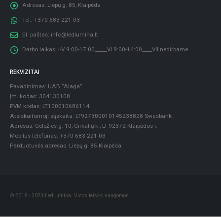
Adresas:
Liepų g. 85, Klaipėda
Tel.:
+370 683 221 03
El. paštas:
info@ledlumina.lt
Darbo laikas:
I-V 9:00-17:00_____VI 9:00-14:00____VII nedirbame
REKVIZITAI
Pavadinimas: UAB “Alaga”
Įm. kodas: 304130108
PVM kodas: LT100010686114
Atsiskaitomoji sąskaita: LT927300010145238828 Swedbank
Adresas: Geležies g. 10, Girkalių k., LT-92372 Klaipėdos r.
Mobilus telefonas: +370 683 221 03
Parduotuvės adresas: Liepų g. 85 Klaipėda
© 2018 - 2023 LedLumina. Visos teisės saugomos.