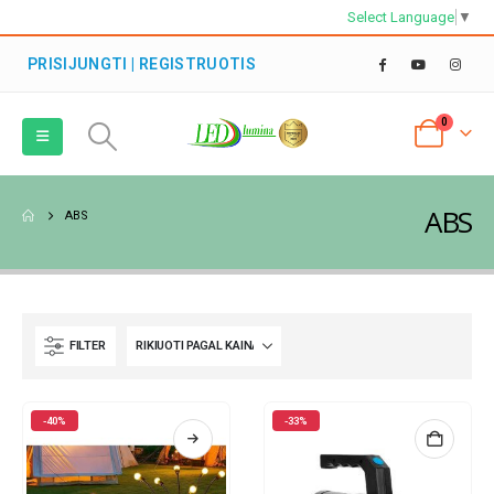
Select Language
▼
PRISIJUNGTI | REGISTRUOTIS
0
ABS
ABS
FILTER
-40%
-33%