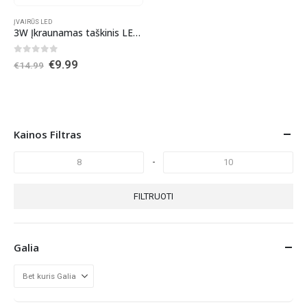
ĮVAIRŪS LED
3W Įkraunamas taškinis LED prožektorius
0
out of 5
Original
Current
€
9.99
€
14.99
price
price
was:
is:
€14.99.
€9.99.
Kainos Filtras
-
FILTRUOTI
Galia