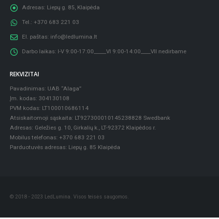
Adresas:
Liepų g. 85, Klaipėda
Tel.:
+370 683 221 03
El. paštas:
info@ledlumina.lt
Darbo laikas:
I-V 9:00-17:00_____VI 9:00-14:00____VII nedirbame
REKVIZITAI
Pavadinimas: UAB “Alaga”
Įm. kodas: 304130108
PVM kodas: LT100010686114
Atsiskaitomoji sąskaita: LT927300010145238828 Swedbank
Adresas: Geležies g. 10, Girkalių k., LT-92372 Klaipėdos r.
Mobilus telefonas: +370 683 221 03
Parduotuvės adresas: Liepų g. 85 Klaipėda
© 2018 - 2023 LedLumina. Visos teisės saugomos.