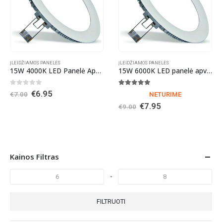
ĮLEIDŽIAMOS PANELĖS
ĮLEIDŽIAMOS PANELĖS
15W 4000K LED Panelė Apvali Naturali Balta Šviesa
15W 6000K LED panelė apvali
0
out of 5
5.00
out of 5
Original
Current
€
6.95
€
7.00
NETURIME
price
price
Original
Current
€
7.95
€
9.00
was:
is:
price
price
€7.00.
€6.95.
was:
is:
€9.00.
€7.95.
Kainos Filtras
-
FILTRUOTI