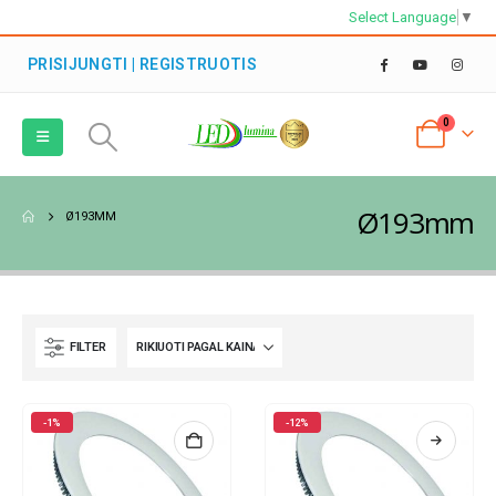
Select Language
▼
PRISIJUNGTI | REGISTRUOTIS
0
Ø193mm
Ø193MM
FILTER
-1%
-12%