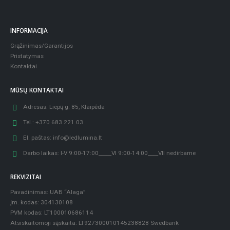
INFORMACIJA
Grąžinimas/Garantijos
Pristatymas
Kontaktai
MŪSŲ KONTAKTAI
Adresas:
Liepų g. 85, Klaipėda
Tel.:
+370 683 221 03
El. paštas:
info@ledlumina.lt
Darbo laikas:
I-V 9:00-17:00_____VI 9:00-14:00____VII nedirbame
REKVIZITAI
Pavadinimas: UAB “Alaga”
Įm. kodas: 304130108
PVM kodas: LT100010686114
Atsiskaitomoji sąskaita: LT927300010145238828 Swedbank