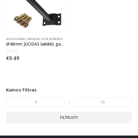
AKSESUARAI/ ĮRANKIAI/ KITA
,
ATRAMOS - LAIKIKLIAI
Ø48mm JUODAS laikiklis gatvės šviestuvui
0
out of 5
€
9.49
Kainos Filtras
-
FILTRUOTI