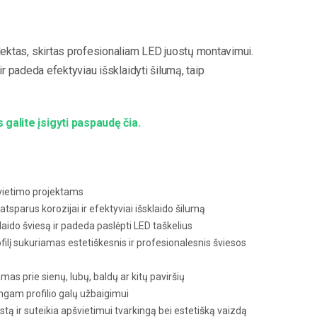
ektas, skirtas profesionaliam LED juostų montavimui.
 ir padeda efektyviau išsklaidyti šilumą, taip
s galite įsigyti paspaudę čia.
vietimo projektams
 atsparus korozijai ir efektyviai išsklaido šilumą
laido šviesą ir padeda paslėpti LED taškelius
ilį sukuriamas estetiškesnis ir profesionalesnis šviesos
amas prie sienų, lubų, baldų ar kitų paviršių
ngam profilio galų užbaigimui
tą ir suteikia apšvietimui tvarkingą bei estetišką vaizdą