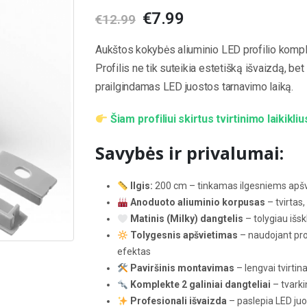
Original
Current
€
7.99
€
12.99
price
price
was:
is:
Aukštos kokybės aliuminio LED profilio kompl
€12.99.
€7.99.
Profilis ne tik suteikia estetišką išvaizdą, bet
prailgindamas LED juostos tarnavimo laiką.
Šiam profiliui skirtus tvirtinimo laikikliu
Savybės ir privalumai:
Ilgis:
200 cm – tinkamas ilgesniems apš
Anoduoto aliuminio korpusas
– tvirtas,
Matinis (Milky) dangtelis
– tolygiau išsk
Tolygesnis apšvietimas
– naudojant prof
efektas
Paviršinis montavimas
– lengvai tvirtin
Komplekte 2 galiniai dangteliai
– tvarki
Profesionali išvaizda
– paslepia LED juos