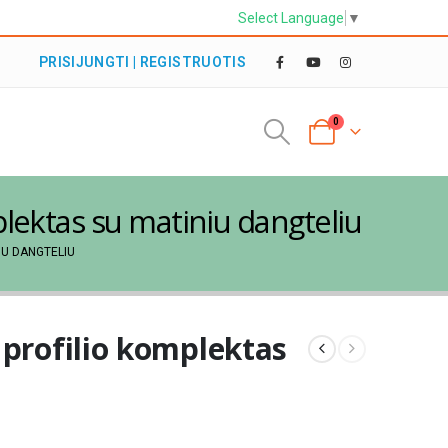
Select Language
▼
PRISIJUNGTI | REGISTRUOTIS
0
plektas su matiniu dangteliu
IU DANGTELIU
 profilio komplektas