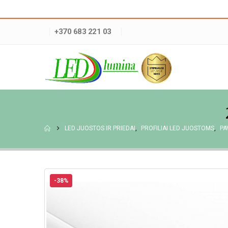
+370 683 221 03
LED JUOSTOS IR PRIEDAI
,
PROFILIAI LED JUOSTOMS
,
PA
-38%