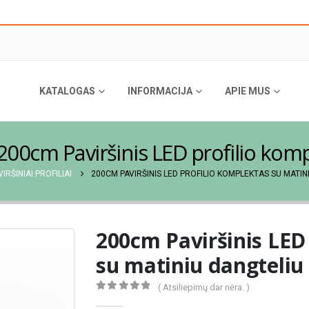
KATALOGAS
INFORMACIJA
APIE MUS
200cm Paviršinis LED profilio kom
VIRŠINIAI PROFILIAI
200CM PAVIRŠINIS LED PROFILIO KOMPLEKTAS SU MATIN
200cm Paviršinis LED
su matiniu dangteliu
( Atsiliepimų dar nėra. )
0
out of 5