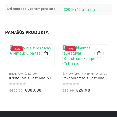
Šviesos spalvos temperatūra
3000K (šilta balta)
PANAŠŪS PRODUKTAI
-25%
-25%
PAKABINAMI ŠVIESTUVAI
IŠPARDAVIMAS
,
PAKABINAMI ŠVIESTUVAI
Krištolinis šviestuvas 6 lempučių baltas
Pakabinamas šviestuvas Skandinaviško tipo Geltonas
0
out of 5
0
out of 5
Original
Current
Original
Current
€
300.00
€
29.90
€
400.00
€
39.99
price
price
price
price
was:
is:
was:
is:
€400.00.
€300.00.
€39.99.
€29.90.