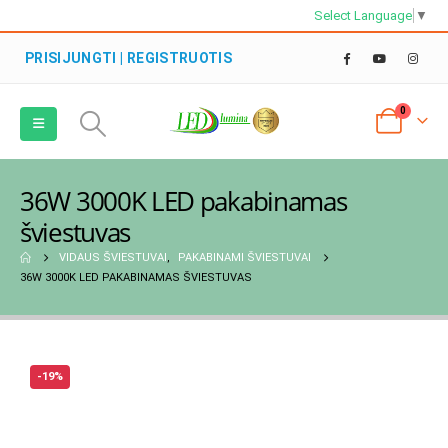
Select Language
▼
PRISIJUNGTI | REGISTRUOTIS
0
36W 3000K LED pakabinamas
šviestuvas
VIDAUS ŠVIESTUVAI
,
PAKABINAMI ŠVIESTUVAI
36W 3000K LED PAKABINAMAS ŠVIESTUVAS
-19%