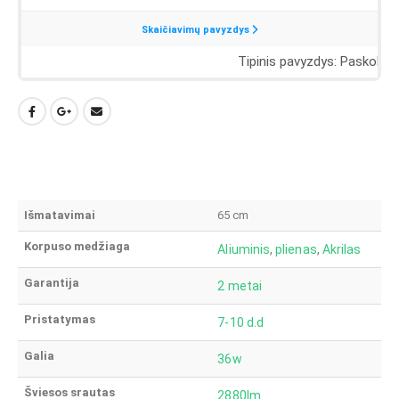
Išmatavimai
65 cm
Korpuso medžiaga
Aliuminis
,
plienas
,
Akrilas
Garantija
2 metai
Pristatymas
7-10 d.d
Galia
36w
Šviesos srautas
2880lm