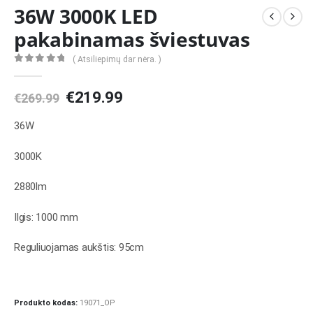
36W 3000K LED
pakabinamas šviestuvas
( Atsiliepimų dar nėra. )
0
out of 5
Original
Current
€
219.99
€
269.99
price
price
was:
is:
36W
€269.99.
€219.99.
3000K
2880lm
Ilgis: 1000 mm
Reguliuojamas aukštis: 95cm
Produkto kodas:
19071_OP