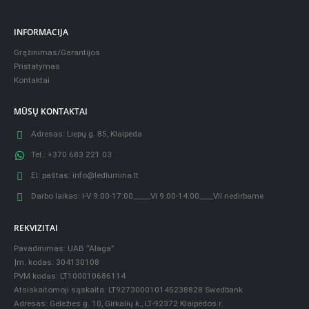
INFORMACIJA
Grąžinimas/Garantijos
Pristatymas
Kontaktai
MŪSŲ KONTAKTAI
Adresas:
Liepų g. 85, Klaipėda
Tel.:
+370 683 221 03
El. paštas:
info@ledlumina.lt
Darbo laikas:
I-V 9:00-17:00_____VI 9:00-14:00____VII nedirbame
REKVIZITAI
Pavadinimas: UAB “Alaga”
Įm. kodas: 304130108
PVM kodas: LT100010686114
Atsiskaitomoji sąskaita: LT927300010145238828 Swedbank
Adresas: Geležies g. 10, Girkalių k., LT-92372 Klaipėdos r.