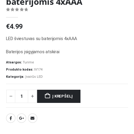
baterijomis 4xAAA
0
out of 5
€
4.99
LED šviestuvas su baterijomis 4xAAA
Baterijos įsigyjamos atskirai
Atsargos:
Turime
Produkto kodas:
IV174
Kategorija:
Įvairūs LED
Į KREPŠELĮ