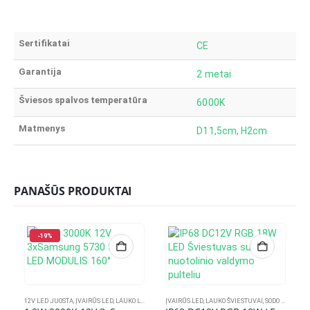
Sertifikatai
CE
Garantija
2 metai
Šviesos spalvos temperatūra
6000K
Matmenys
D11,5cm, H2cm
PANAŠŪS PRODUKTAI
-19%
12V LED JUOSTA
,
ĮVAIRŪS LED
,
LAUKO LED JUOSTA
ĮVAIRŪS LED
,
LED JUOSTOS IR PRIEDAI
,
LAUKO ŠVIESTUVAI
,
SODO APŠVIETIMAS