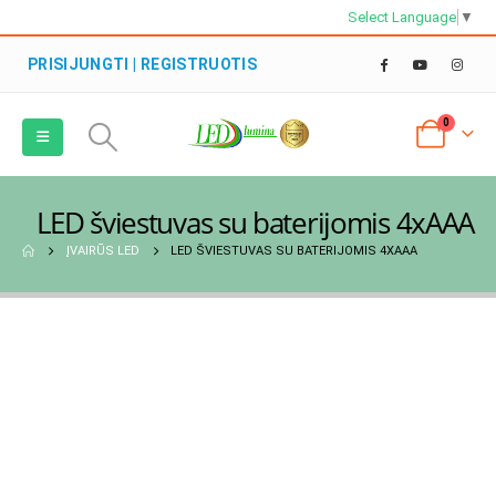
Select Language
▼
PRISIJUNGTI | REGISTRUOTIS
0
LED šviestuvas su baterijomis 4xAAA
ĮVAIRŪS LED
LED ŠVIESTUVAS SU BATERIJOMIS 4XAAA