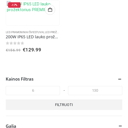
-17%
LED PRAMONINIAI ŠVIESTUVAI
,
LED PROŽEKTORIAI
200W IP65 LED lauko prožektorius PREMIUM
0
out of 5
Original
Current
€
129.99
€
156.99
price
price
was:
is:
€156.99.
€129.99.
Kainos Filtras
-
FILTRUOTI
Galia