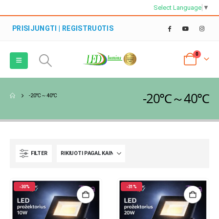
Select Language
▼
PRISIJUNGTI | REGISTRUOTIS
0
-20℃～40℃
-20℃～40℃
FILTER
-30%
-31%