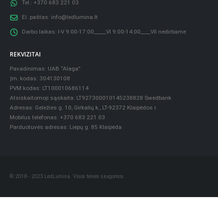
Tel.:
+370 683 221 03
El. paštas:
info@ledlumina.lt
Darbo laikas:
I-V 9:00-17:00_____VI 9:00-14:00____VII nedirbame
REKVIZITAI
Pavadinimas: UAB “Alaga”
Įm. kodas: 304130108
PVM kodas: LT100010686114
Atsiskaitomoji sąskaita: LT927300010145238828 Swedbank
Adresas: Geležies g. 10, Girkalių k., LT-92372 Klaipėdos r.
Mobilus telefonas: +370 683 221 03
Parduotuvės adresas: Liepų g. 85 Klaipėda
© 2018 - 2023 LedLumina. Visos teisės saugomos.