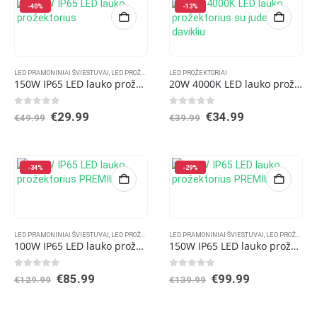
-40%
-13%
LED PRAMONINIAI ŠVIESTUVAI
,
LED PROŽEKTORIAI
LED PROŽEKTORIAI
150W IP65 LED lauko prožektorius
20W 4000K LED lauko prožektorius su judesio davikliu
0
out of 5
0
out of 5
Original
Current
Original
Current
€
29.99
€
34.99
€
49.99
€
39.99
price
price
price
price
was:
is:
was:
is:
€49.99.
€29.99.
€39.99.
€34.99.
-34%
-29%
LED PRAMONINIAI ŠVIESTUVAI
,
LED PROŽEKTORIAI
LED PRAMONINIAI ŠVIESTUVAI
,
LED PROŽEKTORIAI
100W IP65 LED lauko prožektorius PREMIUM
150W IP65 LED lauko prožektorius PREMIUM
0
out of 5
0
out of 5
Original
Current
Original
Current
€
85.99
€
99.99
€
129.99
€
139.99
price
price
price
price
was:
is:
was:
is:
€129.99.
€85.99.
€139.99.
€99.99.