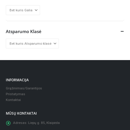
Atsparumo Klasė
INFORMACIJA
Grąžinimas/Garantijos
Pristatymas
Kontaktai
MŪSŲ KONTAKTAI
Adresas:
Liepų g. 85, Klaipėda