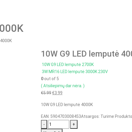
4000K
 4000K
10W G9 LED lemputė 40
10W G9 LED lemputė 2700K
3W MR16 LED lemputė 3000K 230V
0
out of 5
( Atsiliepimų dar nėra. )
Original
Current
€
5.99
€
3.99
price
price
10W G9 LED lemputė 4000K
was:
is:
€5.99.
€3.99.
EAN:
5904703008453
Atsargos:
Turime
Produkto
-
+