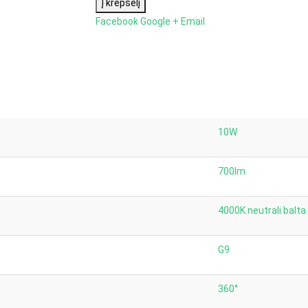
Į krepšelį
Facebook
Google +
Email
10W
700lm
4000K neutrali balta
G9
360°