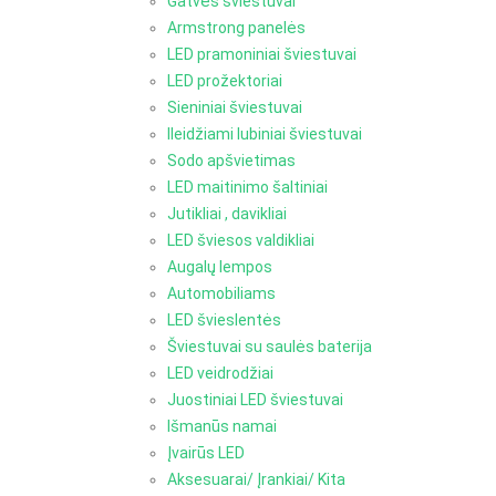
Gatvės šviestuvai
Armstrong panelės
LED pramoniniai šviestuvai
LED prožektoriai
Sieniniai šviestuvai
Ileidžiami lubiniai šviestuvai
Sodo apšvietimas
LED maitinimo šaltiniai
Jutikliai , davikliai
LED šviesos valdikliai
Augalų lempos
Automobiliams
LED švieslentės
Šviestuvai su saulės baterija
LED veidrodžiai
Juostiniai LED šviestuvai
Išmanūs namai
Įvairūs LED
Aksesuarai/ Įrankiai/ Kita