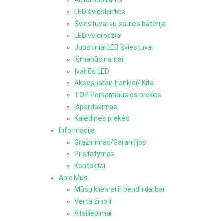
Automobiliams
LED švieslentės
Šviestuvai su saulės baterija
LED veidrodžiai
Juostiniai LED šviestuvai
Išmanūs namai
Įvairūs LED
Aksesuarai/ Įrankiai/ Kita
TOP Perkamiausios prekės
Išpardavimas
Kalėdinės prekės
Informacija
Grąžinimas/Garantijos
Pristatymas
Kontaktai
Apie Mus
Mūsų klientai ir bendri darbai
Verta žinoti
Atsiliepimai