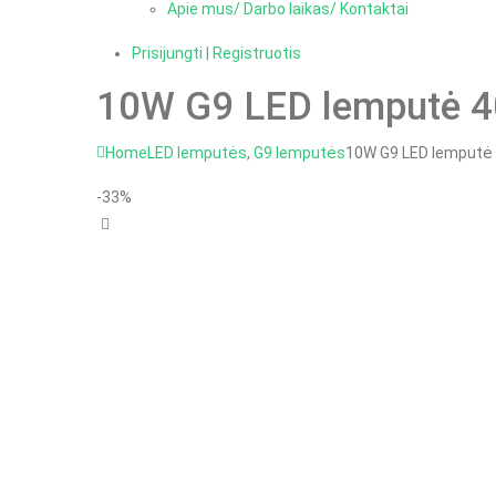
Apie mus/ Darbo laikas/ Kontaktai
Prisijungti | Registruotis
10W G9 LED lemputė 
Home
LED lemputės
,
G9 lemputės
10W G9 LED lemputė
-33%