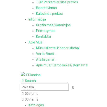
TOP Perkamiausios prekės
Išpardavimas
Kalėdinės prekės
Informacija
Grąžinimas/Garantijos
Pristatymas
Kontaktai
Apie Mus
Mūsų klientai ir bendri darbai
Verta žinoti
Atsiliepimai
Apie mus/ Darbo laikas/ Kontaktai
Search
0
0 items
0
0 items
Katalogas