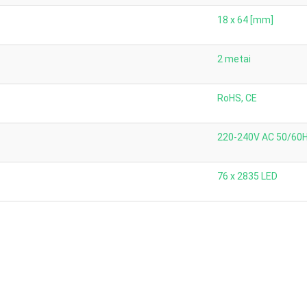
18 x 64 [mm]
2 metai
RoHS, CE
220-240V AC 50/60
76 x 2835 LED