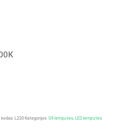
00K
 kodas:
L220
Kategorijos:
G9 lemputės
,
LED lemputės