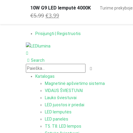
10W G9 LED lemputė 4000K
Turime prekyboje
Original
Current
€
5.99
€
3.99
+370 683 221 03
Prisijungti | Registruotis
price
price
was:
is:
Prisijungti | Registruotis
€5.99.
€3.99.
Search
Katalogas
Magnetinė apšvietimo sistema
VIDAUS ŠVIESTUVAI
Lauko šviestuvai
LED juostos ir priedai
LED lemputės
LED panelės
T5. T8. LED lempos