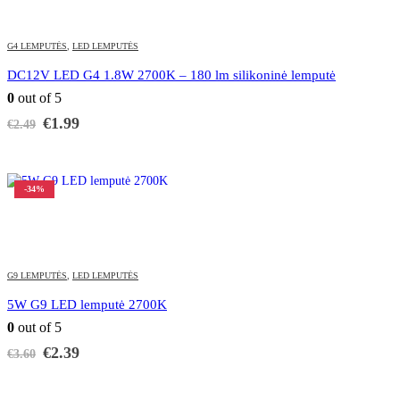
G4 LEMPUTĖS
,
LED LEMPUTĖS
DC12V LED G4 1.8W 2700K – 180 lm silikoninė lemputė
0
out of 5
Original
Current
€
1.99
€
2.49
price
price
was:
is:
€2.49.
€1.99.
-34%
G9 LEMPUTĖS
,
LED LEMPUTĖS
5W G9 LED lemputė 2700K
0
out of 5
Original
Current
€
2.39
€
3.60
price
price
was:
is:
€3.60.
€2.39.