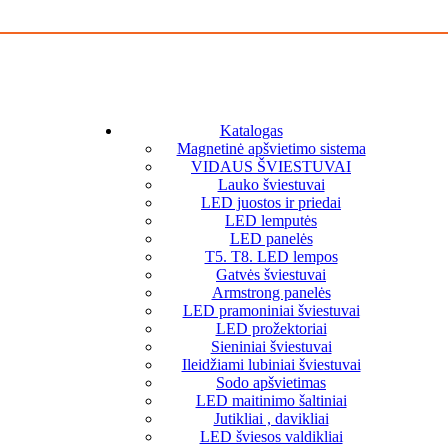
Katalogas
Magnetinė apšvietimo sistema
VIDAUS ŠVIESTUVAI
Lauko šviestuvai
LED juostos ir priedai
LED lemputės
LED panelės
T5. T8. LED lempos
Gatvės šviestuvai
Armstrong panelės
LED pramoniniai šviestuvai
LED prožektoriai
Sieniniai šviestuvai
Ileidžiami lubiniai šviestuvai
Sodo apšvietimas
LED maitinimo šaltiniai
Jutikliai , davikliai
LED šviesos valdikliai