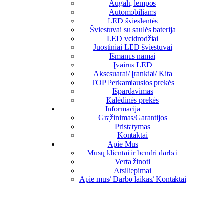
Augalų lempos
Automobiliams
LED švieslentės
Šviestuvai su saulės baterija
LED veidrodžiai
Juostiniai LED šviestuvai
Išmanūs namai
Įvairūs LED
Aksesuarai/ Įrankiai/ Kita
TOP Perkamiausios prekės
Išpardavimas
Kalėdinės prekės
Informacija
Grąžinimas/Garantijos
Pristatymas
Kontaktai
Apie Mus
Mūsų klientai ir bendri darbai
Verta žinoti
Atsiliepimai
Apie mus/ Darbo laikas/ Kontaktai