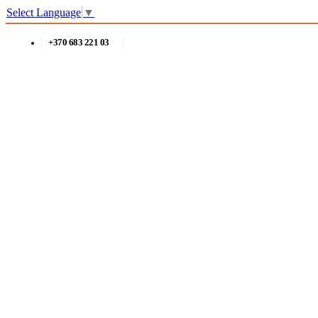
Select Language
▼
+370 683 221 03