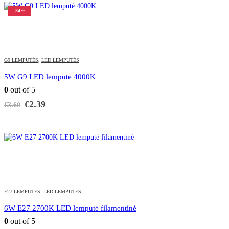
-34%
G9 LEMPUTĖS
,
LED LEMPUTĖS
5W G9 LED lemputė 4000K
0
out of 5
Original
Current
€
2.39
€
3.60
price
price
was:
is:
€3.60.
€2.39.
E27 LEMPUTĖS
,
LED LEMPUTĖS
6W E27 2700K LED lemputė filamentinė
0
out of 5