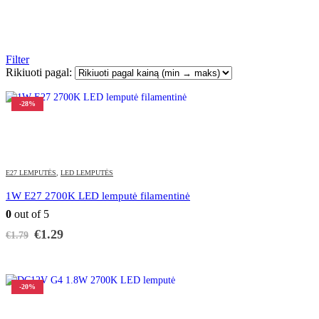
Filter
Rikiuoti pagal:
-28%
E27 LEMPUTĖS
,
LED LEMPUTĖS
1W E27 2700K LED lemputė filamentinė
0
out of 5
Original
Current
€
1.29
€
1.79
price
price
was:
is:
€1.79.
€1.29.
-20%