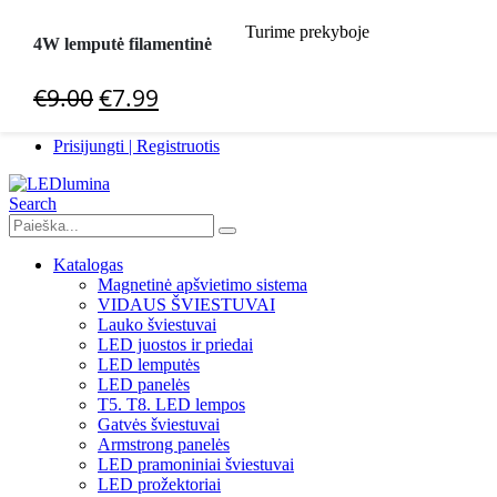
Select Language
▼
Turime prekyboje
4W lemputė filamentinė
+370 683 221 03
Original
Current
€
9.00
€
7.99
Prisijungti | Registruotis
price
price
Prisijungti | Registruotis
was:
is:
€9.00.
€7.99.
Search
Katalogas
Magnetinė apšvietimo sistema
VIDAUS ŠVIESTUVAI
Lauko šviestuvai
LED juostos ir priedai
LED lemputės
LED panelės
T5. T8. LED lempos
Gatvės šviestuvai
Armstrong panelės
LED pramoniniai šviestuvai
LED prožektoriai