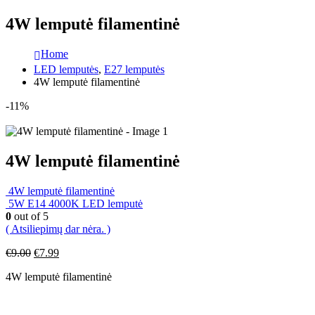
4W lemputė filamentinė
Home
LED lemputės
,
E27 lemputės
4W lemputė filamentinė
-11%
4W lemputė filamentinė
4W lemputė filamentinė
5W E14 4000K LED lemputė
0
out of 5
( Atsiliepimų dar nėra. )
Original
Current
€
9.00
€
7.99
price
price
4W lemputė filamentinė
was:
is:
€9.00.
€7.99.