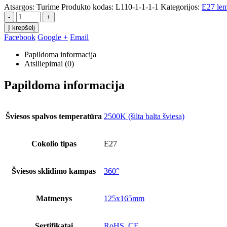
Atsargos:
Turime
Produkto kodas:
L110-1-1-1-1
Kategorijos:
E27 le
-
+
Į krepšelį
Facebook
Google +
Email
Papildoma informacija
Atsiliepimai (0)
Papildoma informacija
Šviesos spalvos temperatūra
2500K (šilta balta šviesa)
Cokolio tipas
E27
Šviesos sklidimo kampas
360°
Matmenys
125x165mm
Sertifikatai
RoHS, CE