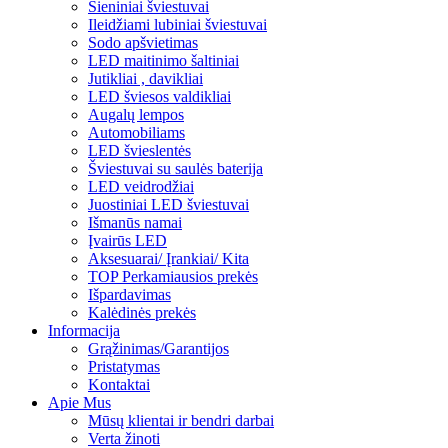
Sieniniai šviestuvai
Ileidžiami lubiniai šviestuvai
Sodo apšvietimas
LED maitinimo šaltiniai
Jutikliai , davikliai
LED šviesos valdikliai
Augalų lempos
Automobiliams
LED švieslentės
Šviestuvai su saulės baterija
LED veidrodžiai
Juostiniai LED šviestuvai
Išmanūs namai
Įvairūs LED
Aksesuarai/ Įrankiai/ Kita
TOP Perkamiausios prekės
Išpardavimas
Kalėdinės prekės
Informacija
Grąžinimas/Garantijos
Pristatymas
Kontaktai
Apie Mus
Mūsų klientai ir bendri darbai
Verta žinoti