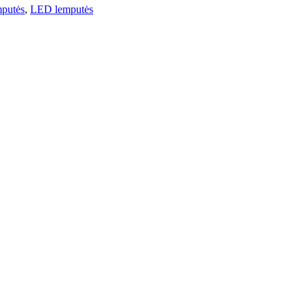
mputės
,
LED lemputės