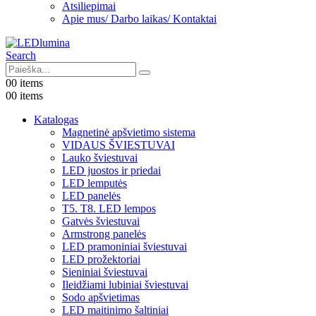
Atsiliepimai
Apie mus/ Darbo laikas/ Kontaktai
Search
0
0 items
0
0 items
Katalogas
Magnetinė apšvietimo sistema
VIDAUS ŠVIESTUVAI
Lauko šviestuvai
LED juostos ir priedai
LED lemputės
LED panelės
T5. T8. LED lempos
Gatvės šviestuvai
Armstrong panelės
LED pramoniniai šviestuvai
LED prožektoriai
Sieniniai šviestuvai
Ileidžiami lubiniai šviestuvai
Sodo apšvietimas
LED maitinimo šaltiniai