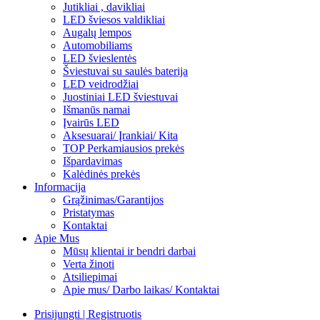
Jutikliai , davikliai
LED šviesos valdikliai
Augalų lempos
Automobiliams
LED švieslentės
Šviestuvai su saulės baterija
LED veidrodžiai
Juostiniai LED šviestuvai
Išmanūs namai
Įvairūs LED
Aksesuarai/ Įrankiai/ Kita
TOP Perkamiausios prekės
Išpardavimas
Kalėdinės prekės
Informacija
Grąžinimas/Garantijos
Pristatymas
Kontaktai
Apie Mus
Mūsų klientai ir bendri darbai
Verta žinoti
Atsiliepimai
Apie mus/ Darbo laikas/ Kontaktai
Prisijungti | Registruotis