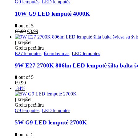
G9 lemputės
,
LED lemputės
10W G9 LED lemputė 4000K
0
out of 5
Original
Current
€
5.99
€
3.99
price
price
was:
is:
Į krepšelį
€5.99.
€3.99.
Greita peržiūra
E27 lemputės
,
Išpardavimas
,
LED lemputės
9W E27 2700K 806lm LED lemputė šilta balta švi
0
out of 5
€
9.99
-34%
Į krepšelį
Greita peržiūra
G9 lemputės
,
LED lemputės
5W G9 LED lemputė 2700K
0
out of 5