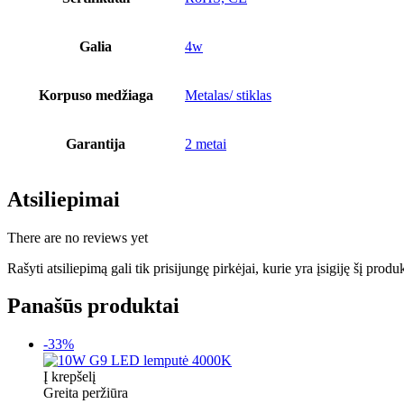
Galia
4w
Korpuso medžiaga
Metalas/ stiklas
Garantija
2 metai
Atsiliepimai
There are no reviews yet
Rašyti atsiliepimą gali tik prisijungę pirkėjai, kurie yra įsigiję šį produ
Panašūs produktai
-33%
Į krepšelį
Greita peržiūra