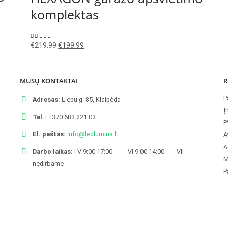
komplektas
Original
Current
0
out of 5
€
219.99
€
199.99
price
price
was:
is:
MŪSŲ KONTAKTAI
R
€219.99.
€199.99.
P
Adresas:
Liepų g. 85, Klaipėda
Į
Tel.:
+370 683 221 03
P
El. paštas:
info@ledlumina.lt
A
A
Darbo laikas:
I-V 9:00-17:00_____VI 9:00-14:00____VII
M
nedirbame
P