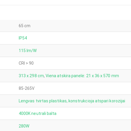
65 cm
IP54
115 lm/W
CRI > 90
313 x 298 cm
,
Viena atskira panelė: 21 x 36 x 570 mm
85-265V
Lengvas tvirtas plastikas, konstrukcioja atspari korozijai
4000K neutrali balta
280W