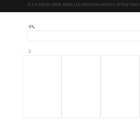
313 X 298CM 280W 4000K LED HEXAGON GARAŽO APŠVIETIMO
-9%