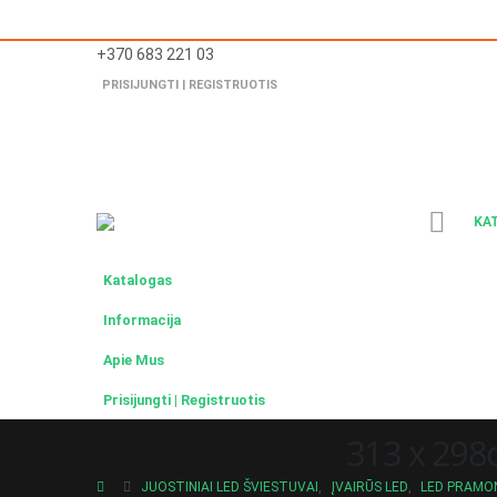
+370 683 221 03
PRISIJUNGTI | REGISTRUOTIS
KA
Katalogas
Informacija
Apie Mus
Prisijungti | Registruotis
313 x 298
JUOSTINIAI LED ŠVIESTUVAI
,
ĮVAIRŪS LED
,
LED PRAMON