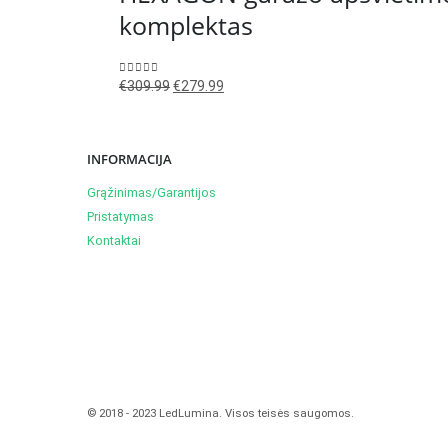
komplektas
Original
Current
0
out of 5
€
309.99
€
279.99
price
price
was:
is:
€309.99.
€279.99.
INFORMACIJA
Grąžinimas/Garantijos
Pristatymas
Kontaktai
© 2018 - 2023 LedLumina. Visos teisės saugomos.