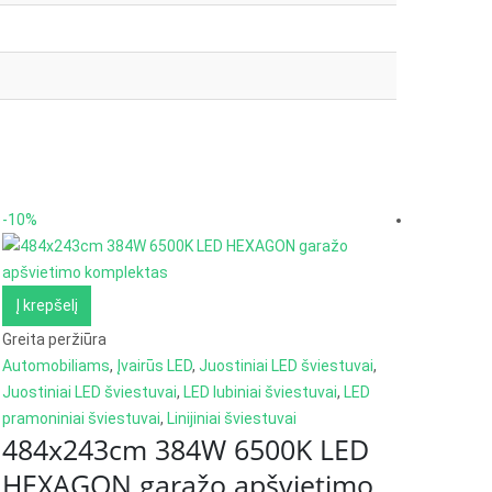
-10%
-28%
Į krepš
Į krepšelį
Greita pe
Greita peržiūra
Įvairūs 
8W L
Automobiliams
,
Įvairūs LED
,
Juostiniai LED šviestuvai
,
Juostiniai LED šviestuvai
,
LED lubiniai šviestuvai
,
LED
pramoniniai šviestuvai
,
Linijiniai šviestuvai
Or
0
out of 
€
40.00
€
484x243cm 384W 6500K LED
p
HEXAGON garažo apšvietimo
w