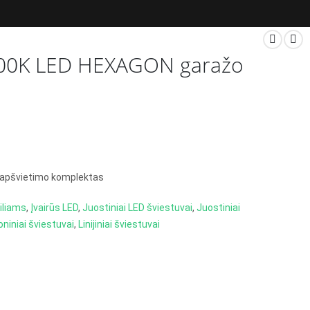
00K LED HEXAGON garažo
apšvietimo komplektas
iliams
,
Įvairūs LED
,
Juostiniai LED šviestuvai
,
Juostiniai
niniai šviestuvai
,
Linijiniai šviestuvai