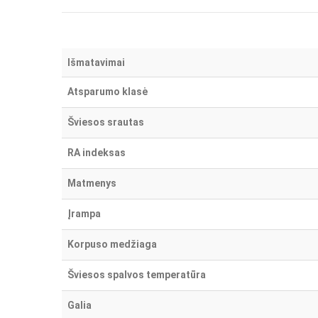
Išmatavimai
Atsparumo klasė
Šviesos srautas
RA indeksas
Matmenys
Įrampa
Korpuso medžiaga
Šviesos spalvos temperatūra
Galia