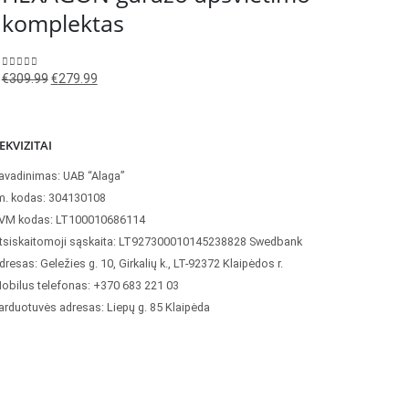
komplektas
€
Original
Current
0
out of 5
€
309.99
€
279.99
price
price
was:
is:
€309.99.
€279.99.
EKVIZITAI
avadinimas: UAB “Alaga”
m. kodas: 304130108
VM kodas: LT100010686114
tsiskaitomoji sąskaita: LT927300010145238828 Swedbank
dresas: Geležies g. 10, Girkalių k., LT-92372 Klaipėdos r.
obilus telefonas: +370 683 221 03
arduotuvės adresas: Liepų g. 85 Klaipėda