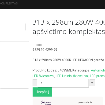
 KOMPLEKTAS
313 x 298cm 280W 40
apšvietimo komplektas
Original
Current
0
out of 5
€
329.99
€
299.99
price
price
313 x 298cm 280W 4000K LED HEXAGON garažo 
was:
is:
€329.99.
€299.99.
Produkto kodas:
5403SML
Kategorijos:
Automob
LED šviestuvai
,
LED lubiniai šviestuvai
,
LED pramo
-
+
Į krepšelį