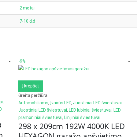
2 metai
7-10 d.d
-9%
Į krepšelį
Greita peržiūra
ai
,
Automobiliams
,
Įvairūs LED
,
Juostiniai LED šviestuvai
,
D
Juostiniai LED šviestuvai
,
LED lubiniai šviestuvai
,
LED
pramoniniai šviestuvai
,
Linijiniai šviestuvai
D
298 x 209cm 192W 4000K LED
o
HEXAGON garažo apšvietimo