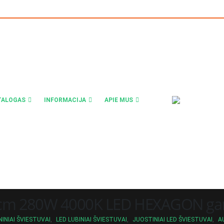
TALOGAS
INFORMACIJA
APIE MUS
cm 280W 4000K LED HEXAGON gar
INIAI ŠVIESTUVAI
,
LED LUBINIAI ŠVIESTUVAI
,
JUOSTINIAI LED ŠVIESTUVAI
,
A