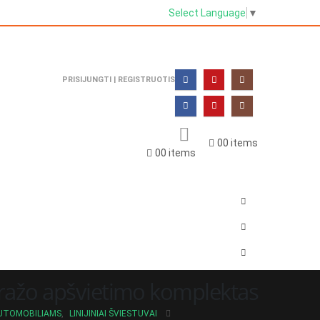
Select Language
▼
PRISIJUNGTI | REGISTRUOTIS
0
0 items
0
0 items
ažo apšvietimo komplektas
UTOMOBILIAMS
,
LINIJINIAI ŠVIESTUVAI