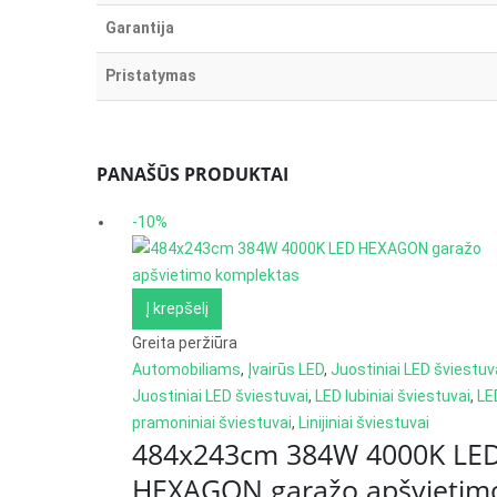
Garantija
Pristatymas
PANAŠŪS PRODUKTAI
-10%
Į krepšelį
Greita peržiūra
Automobiliams
,
Įvairūs LED
,
Juostiniai LED šviestuv
Juostiniai LED šviestuvai
,
LED lubiniai šviestuvai
,
LE
pramoniniai šviestuvai
,
Linijiniai šviestuvai
484x243cm 384W 4000K LE
HEXAGON garažo apšvietim