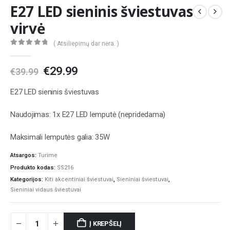
E27 LED sieninis šviestuvas
virvė
( Atsiliepimų dar nėra. )
0
out of 5
Original
Current
€
29.99
€
39.99
price
price
was:
is:
E27 LED sieninis šviestuvas
€39.99.
€29.99.
Naudojimas: 1x E27 LED lemputė (nepridedama)
Maksimali lemputės galia: 35W
Atsargos:
Turime
Produkto kodas:
SS216
Kategorijos:
Kiti akcentiniai šviestuvai
,
Sieniniai šviestuvai
,
Sieniniai vidaus šviestuvai
Į KREPŠELĮ