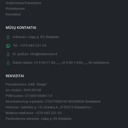
Grąžinimas/Garantijos
Pristatymas
Kontaktai
MŪSŲ KONTAKTAI
Adresas:
Liepų g. 85, Klaipėda
Tel.:
+370 683 221 03
El. paštas:
info@ledlumina.lt
Darbo laikas:
I-V 9:00-17:00_____VI 9:00-14:00____VII nedirbame
REKVIZITAI
Pavadinimas: UAB “Alaga”
Įm. kodas: 304130108
PVM kodas: LT100010686114
Atsiskaitomoji sąskaita: LT927300010145238828 Swedbank
Adresas: Geležies g. 10, Girkalių k., LT-92372 Klaipėdos r.
Mobilus telefonas: +370 683 221 03
Parduotuvės adresas: Liepų g. 85 Klaipėda