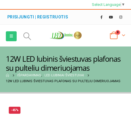
Select Language
▼
PRISIJUNGTI | REGISTRUOTIS
0
12W LED lubinis šviestuvas plafonas
su pulteliu dimeriuojamas
IŠPARDAVIMAS
,
LED LUBINIAI ŠVIESTUVAI
12W LED LUBINIS ŠVIESTUVAS PLAFONAS SU PULTELIU DIMERIUOJAMAS
-45%