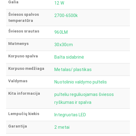
Galia
12 W
Šviesos spalvos
2700-6500k
temperatūra
Šviesos srautas
960LM
Matmenys
30x30cm
Korpuso spalva
Balta sidabrinė
Korpuso medžiaga
Metalas/ plastikas
Valdymas
Nuotolinio valdymo pultelis
Kita informacija
pulteliu reguliuojamas šviesos
ryškumas ir spalva
Lempučių kiekis
Integruotas LED
Garantija
2 metai