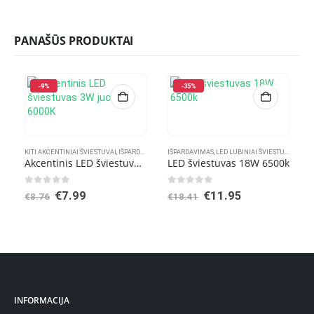
PANAŠŪS PRODUKTAI
-9%
-35%
KITI AKCENTINIAI ŠVIESTUVAI
,
IŠPARDAVIMAS
IŠPARDAVIMAS
,
LED LUBINIAI ŠVIESTUVAI
,
SIEN
Akcentinis LED šviestuvas 3W juodas 6000K
LED šviestuvas 18W 6500k
0
out of 5
0
out of 5
Original
Current
Original
Current
€
7.99
€
11.95
€
8.76
€
18.41
price
price
price
price
was:
is:
was:
is:
€8.76.
€7.99.
€18.41.
€11.95.
INFORMACIJA