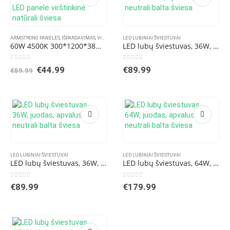
ARMSTRONG PANELĖS
,
IŠPARDAVIMAS
,
VIRŠTINKINĖS LED PANELĖS
LED LUBINIAI ŠVIESTUVAI
60W 4500K 300*1200*38mm Juoda LED panelė virštinkinė natūrali šviesa
LED lubų šviestuvas, 36W, baltas, apvalus, neutrali balta šviesa
0
out of 5
0
out of 5
Original
Current
€
44.99
€
89.99
€
59.99
price
price
was:
is:
€59.99.
€44.99.
LED LUBINIAI ŠVIESTUVAI
LED LUBINIAI ŠVIESTUVAI
LED lubų šviestuvas, 36W, juodas, apvalus, neutrali balta šviesa
LED lubų šviestuvas, 64W, juodas, apvalus, neutrali balta šviesa
0
out of 5
0
out of 5
€
89.99
€
179.99