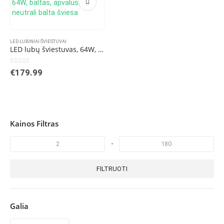
LED LUBINIAI ŠVIESTUVAI
LED lubų šviestuvas, 64W, baltas, apvalus, neutrali balta šviesa
0
out of 5
€
179.99
Kainos Filtras
-
FILTRUOTI
Galia