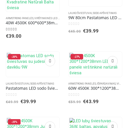
LAUKO ŠVIESTUVAI
,
SODO APŠVIETIMAS
9W 80cm Pastatomas LED lauko šviestuvas Juodas
ARMSTRONG PANELĖS
,
VIRŠTINKINĖS LED PANELĖS
40W 4500K 600*600*38mm JUODA Virštinkinė LED Panelė Kvadratinė Natūrali Balta šviesa
0
out of 5
Original
Current
€
39.99
€
45.00
5.00
out of 5
price
price
€
39.00
was:
is:
€45.00.
€39.99.
-20%
-27%
LAUKO ŠVIESTUVAI
,
SODO APŠVIETIMAS
ARMSTRONG PANELĖS
,
IŠPARDAVIMAS
,
VIRŠTINKINĖS LED PANELĖS
Pastatomas LED sodo šviestuvas su judesio davikliu 9W
60W 4500K 300*1200*38mm LED panelė virštinkinė natūrali šviesa
0
out of 5
0
out of 5
Original
Current
Original
Current
€
39.99
€
43.99
€
49.99
€
59.99
price
price
price
price
was:
is:
was:
is:
€49.99.
€39.99.
€59.99.
€43.99.
-25%