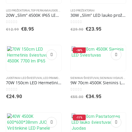
LED PROŽEKTORIAI
,
TOP PERKAMIAUSIOS PREKĖS
LED PROŽEKTORIAI
20W „Slim“ 4500K IP65 LED lauko prožektorius
30W „Slim” LED lauko prožektorius su judesio davikliu
0
out of 5
0
out of 5
Original
Current
Original
Current
€
8.95
€
23.95
€
12.99
€
29.90
price
price
price
price
was:
is:
was:
is:
€12.99.
€8.95.
€29.90.
€23.95.
-36%
JUOSTINIAI LED ŠVIESTUVAI
,
LED PRAMONINIAI ŠVIESTUVAI
SIENINIAI ŠVIESTUVAI
,
SIENINIAI VIDAUS ŠVIESTUVAI
70W 150cm LED Hermetinis šviestuvas 4500K 7700 lm IP65
9W 70cm 4500K Sieninis LED Šviestuvas
0
out of 5
0
out of 5
Original
Current
€
24.90
€
34.95
€
55.00
price
price
was:
is:
€55.00.
€34.95.
-11%