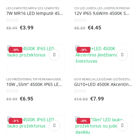
LED LEMPUTĖS
,
MR16/ G5.3 LEMPUTĖS
12V LED JUOSTA
,
LED JUOSTOS IR PRIEDAI
7W MR16 LED lemputė 4500K 12V
12V IP65 9,6W/m 4500K SMD2835 Premium 120diodų/m LED juosta Neutrali balta šviesos spalva
0
out of 5
0
out of 5
Original
Current
Original
Current
€
3.99
€
4.45
€
5.99
€
5.39
price
price
price
price
was:
is:
was:
is:
€5.99.
€3.99.
€5.39.
€4.45.
-30%
-24%
LED PROŽEKTORIAI
,
TOP PERKAMIAUSIOS PREKĖS
GU10 RĖMELIAI
,
ĮLEIDŽIAMI LED ŠVIESTUVAI
,
KI
10W „Slim“ 4500K IP65 LED lauko prožektorius
GU10+LED 4500K Akcentinis įleidžiamas šviestuvas
0
out of 5
0
out of 5
Original
Current
Original
Current
€
6.95
€
7.99
€
9.99
€
10.50
price
price
price
price
was:
is:
was:
is:
€9.99.
€6.95.
€10.50.
€7.99.
-31%
-20%