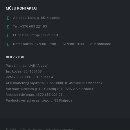
MŪSŲ KONTAKTAI
Adresas:
Liepų g. 85, Klaipėda
Tel.:
+370 683 221 03
El. paštas:
info@ledlumina.lt
Darbo laikas:
I-V 9:00-17:00_____VI 9:00-14:00____VII nedirbame
REKVIZITAI
Pavadinimas: UAB “Alaga”
Įm. kodas: 304130108
PVM kodas: LT100010686114
Atsiskaitomoji sąskaita: LT927300010145238828 Swedbank
Adresas: Geležies g. 10, Girkalių k., LT-92372 Klaipėdos r.
Mobilus telefonas: +370 683 221 03
Parduotuvės adresas: Liepų g. 85 Klaipėda
© 2018 - 2023 LedLumina. Visos teisės saugomos.