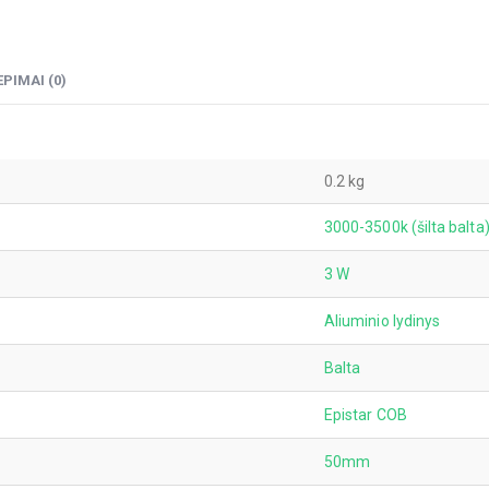
EPIMAI (0)
0.2 kg
3000-3500k (šilta balta
3 W
Aliuminio lydinys
Balta
Epistar COB
50mm