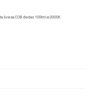
alta šviesa.COB diodas 100lm\w.3000K