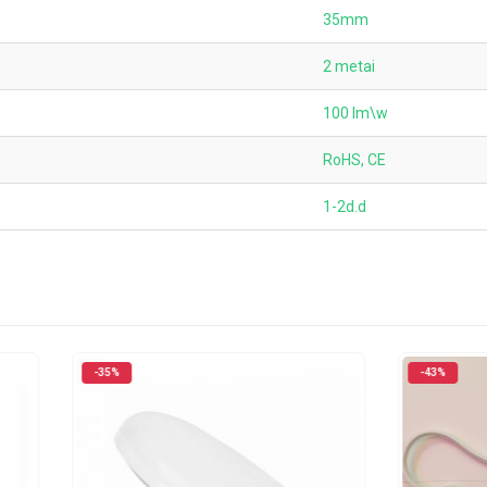
35mm
2 metai
100 lm\w
RoHS, CE
1-2d.d
-43%