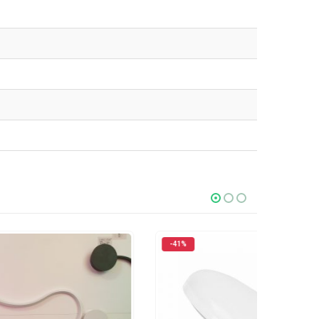
-41%
-18%