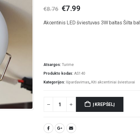
Original
Current
€
7.99
€
8.76
price
price
was:
is:
Akcentinis LED šviestuvas 3W baltas Šilta b
€8.76.
€7.99.
Atsargos:
Turime
Produkto kodas:
AS140
Kategorijos:
Išpardavimas
,
Kiti akcentiniai šviestuvai
Į KREPŠELĮ