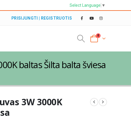
Select Language
▼
PRISIJUNGTI | REGISTRUOTIS
0
0K baltas Šilta balta šviesa
tuvas 3W 3000K
esa