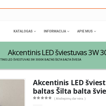
KATALOGAS
INFORMACIJA
APIE MUS
Akcentinis LED šviestuvas 3W 300
TINIS LED ŠVIESTUVAS 3W 3000K BALTAS ŠILTA BALTA ŠVIESA
Akcentinis LED švies
baltas Šilta balta švi
( Atsiliepimų dar nėra. )
0
out of 5